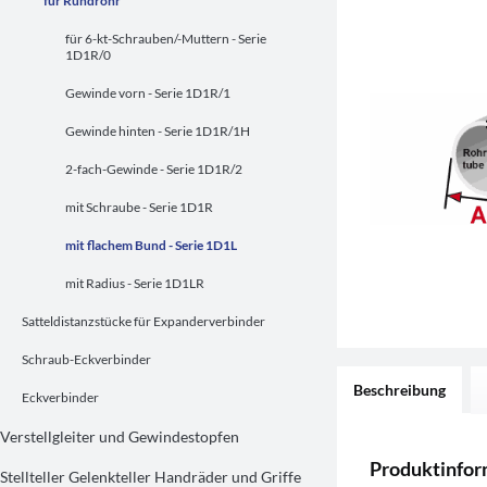
für Rundrohr
für 6-kt-Schrauben/-Muttern - Serie
1D1R/0
Gewinde vorn - Serie 1D1R/1
Gewinde hinten - Serie 1D1R/1H
2-fach-Gewinde - Serie 1D1R/2
mit Schraube - Serie 1D1R
mit flachem Bund - Serie 1D1L
mit Radius - Serie 1D1LR
Satteldistanzstücke für Expanderverbinder
Schraub-Eckverbinder
Beschreibung
Eckverbinder
Verstellgleiter und Gewindestopfen
Produktinfor
Stellteller Gelenkteller Handräder und Griffe