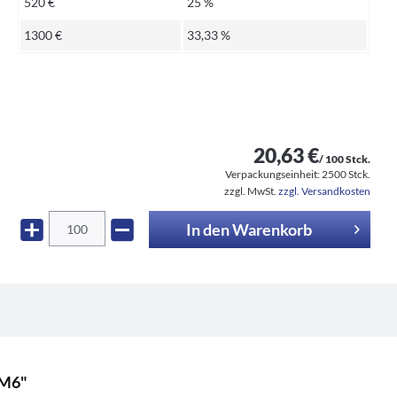
520 €
25 %
1300 €
33,33 %
20,63 €
/ 100 Stck.
Verpackungseinheit:
2500 Stck.
zzgl. MwSt.
zzgl. Versandkosten
In den
Warenkorb
5M6"