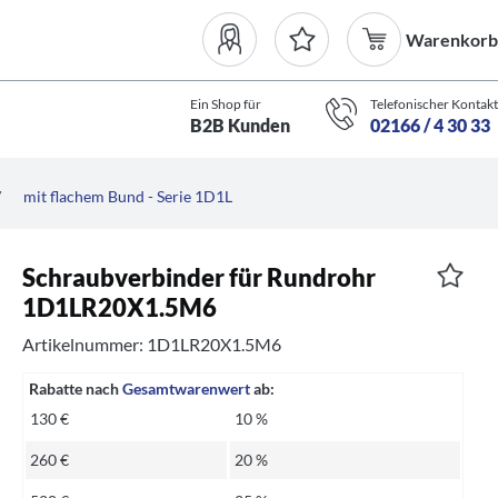
Warenkorb
Ein Shop für
Telefonischer Kontakt
B2B Kunden
02166 / 4 30 33
/
mit flachem Bund - Serie 1D1L
Schraubverbinder für Rundrohr
1D1LR20X1.5M6
Artikelnummer: 1D1LR20X1.5M6
Rabatte nach
Gesamtwarenwert
ab:
130 €
10 %
260 €
20 %