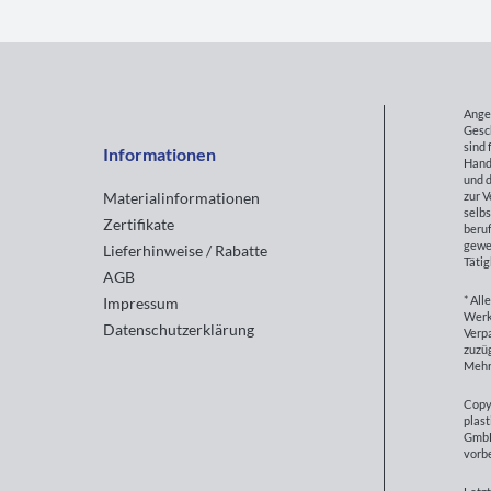
Ange
Gesc
sind 
Informationen
Hand
und d
zur 
Materialinformationen
selbs
Zertifikate
beruf
gewe
Lieferhinweise / Rabatte
Tätig
AGB
* All
Impressum
Werk
Datenschutzerklärung
Verp
zuzüg
Mehr
Copy
plast
GmbH
vorb