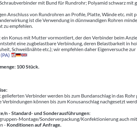
r Schraubverbinder mit Bund für Rundrohr; Polyamid schwarz mit 
gen Anschluss von Rundrohren an Profile, Platte, Wände etc. mit p
nderwirkung ist die Verwendung in dünnwandigen Rohren minderer
ht zu empfehlen.
t ein Konus mit Mutter vormontiert, der den Verbinder beim Anzie
entsteht eine zugbelastbare Verbindung, deren Belastbarkeit in 
uheit, Schweißnähte etc.); wir empfehlen daher Eigenversuche zur
 (PA)
menge: 100 Stück.
se:
 gelieferten Verbinder werden bis zum Bundanschlag in das Rohr 
e Verbindungen können bis zum Konusanschlag nachgesetzt werden,
e/n - Standard- und Sonderausführungen
:
ruppen-Montage/Sonderverpackung/Konfektionierung auch mit pas
en -
Konditionen auf Anfrage.