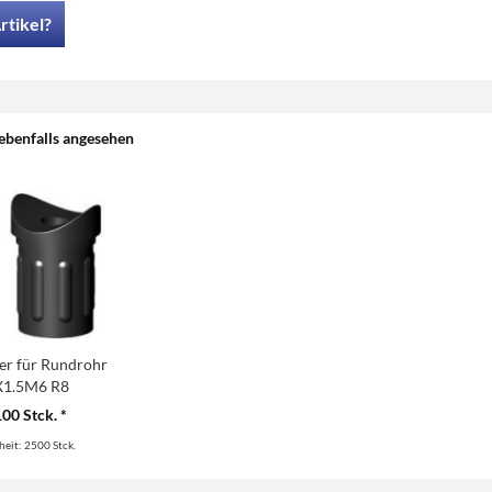
rtikel?
ebenfalls angesehen
er für Rundrohr
1.5M6 R8
100 Stck. *
heit:
2500 Stck.