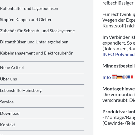
reibschlüssige
Rollenhalter und Lagerbuchsen
Für rechtwinkli
Stopfen Kappen und Gleiter
Wegen der Expa
Kunststoff) nic
Zubehör für Schraub- und Stecksysteme
Im Verbinder is
Distanzhülsen und Unterlegscheiben
expandiert. So 
(Toleranzen, Ra
Kabelmanagement und Elektrozubehör
INFO Polyamid
Mindestbestell
Neue Artikel
Info
Über uns
Montagehinwei
Lebenshilfe Heinsberg
Die vormontiert
verschraubt. Di
Service
Produktvariant
Download
- Montage/Baug
(Gewinde-)Teil
Kontakt