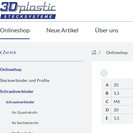
Onlineshop
Neue Artikel
Über uns
Zurück
/
Onlineshop
Onlineshop
i
Steckverbinder und Profile
A
20
Schraubverbinder
B
1,5
C
M6
Schraubverbinder
D
20
für Quadratrohr
E
1,5
für Rechteckrohr