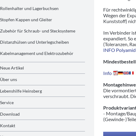
Rollenhalter und Lagerbuchsen
Für rechtwinkli
Wegen der Expa
Stopfen Kappen und Gleiter
Kunststoff) nic
Zubehör für Schraub- und Stecksysteme
Im Verbinder is
expandiert. So 
Distanzhülsen und Unterlegscheiben
(Toleranzen, Ra
INFO Polyamid
Kabelmanagement und Elektrozubehör
Mindestbestell
Neue Artikel
Info
Über uns
Montagehinwei
Die vormontiert
Lebenshilfe Heinsberg
verschraubt. Di
Service
Produktvariant
- Montage/Baug
Download
(Gewinde-)Teil
Kontakt