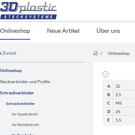
Onlineshop
Neue Artikel
Über uns
Zurück
/
Onlineshop
Onlineshop
i
Steckverbinder und Profile
A
32
Schraubverbinder
B
2,5
C
M6
Schraubverbinder
D
26
für Quadratrohr
E
1,5
für Rechteckrohr