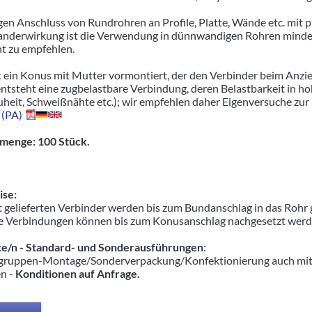
gen Anschluss von Rundrohren an Profile, Platte, Wände etc. mit p
nderwirkung ist die Verwendung in dünnwandigen Rohren minderer
ht zu empfehlen.
t ein Konus mit Mutter vormontiert, der den Verbinder beim Anzie
entsteht eine zugbelastbare Verbindung, deren Belastbarkeit in 
uheit, Schweißnähte etc.); wir empfehlen daher Eigenversuche zur
 (PA)
menge: 100 Stück.
se:
 gelieferten Verbinder werden bis zum Bundanschlag in das Rohr 
e Verbindungen können bis zum Konusanschlag nachgesetzt werden,
e/n - Standard- und Sonderausführungen
:
ruppen-Montage/Sonderverpackung/Konfektionierung auch mit pas
en -
Konditionen auf Anfrage.