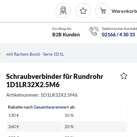
Warenkorb
Ein Shop für
Telefonischer Kontakt
B2B Kunden
02166 / 4 30 33
/
mit flachem Bund - Serie 1D1L
Schraubverbinder für Rundrohr
1D1LR32X2.5M6
Artikelnummer: 1D1LR32X2.5M6
Rabatte nach
Gesamtwarenwert
ab:
130 €
10 %
260 €
20 %