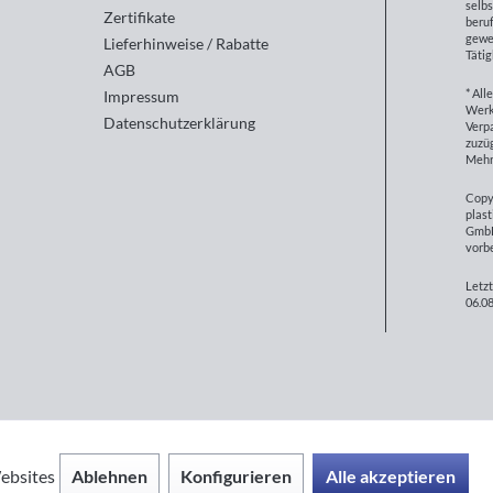
selbs
Zertifikate
beruf
gewe
Lieferhinweise / Rabatte
Tätig
AGB
* All
Impressum
Werk
Datenschutzerklärung
Verp
zuzüg
Mehr
Copy
plast
GmbH
vorb
Letzt
06.08
Ablehnen
Konfigurieren
Alle akzeptieren
ebsites