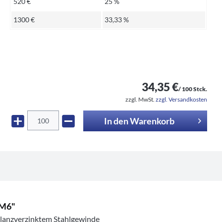
520 €
25 %
1300 €
33,33 %
34,35 €
/ 100 Stck.
zzgl. MwSt.
zzgl. Versandkosten
In den
Warenkorb
5M6"
glanzverzinktem Stahlgewinde