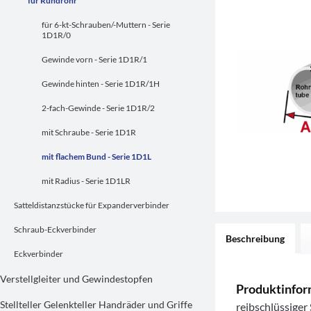
für Rundrohr
für 6-kt-Schrauben/-Muttern - Serie
1D1R/0
Gewinde vorn - Serie 1D1R/1
Gewinde hinten - Serie 1D1R/1H
2-fach-Gewinde - Serie 1D1R/2
mit Schraube - Serie 1D1R
mit flachem Bund - Serie 1D1L
mit Radius - Serie 1D1LR
Satteldistanzstücke für Expanderverbinder
Schraub-Eckverbinder
Beschreibung
Eckverbinder
Verstellgleiter und Gewindestopfen
Produktinfor
Stellteller Gelenkteller Handräder und Griffe
reibschlüssige