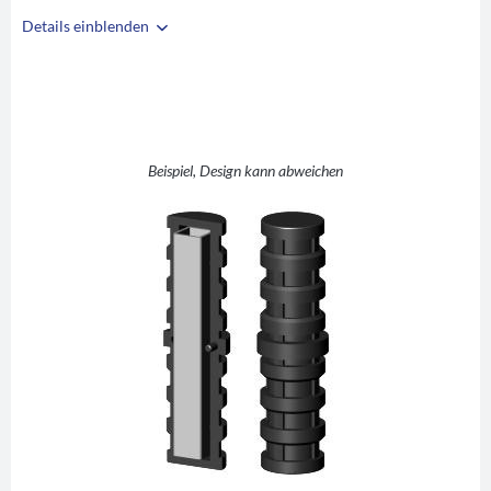
Details einblenden
i
A
22
B
1
C
5
D
36
Beispiel, Design kann abweichen
E
36