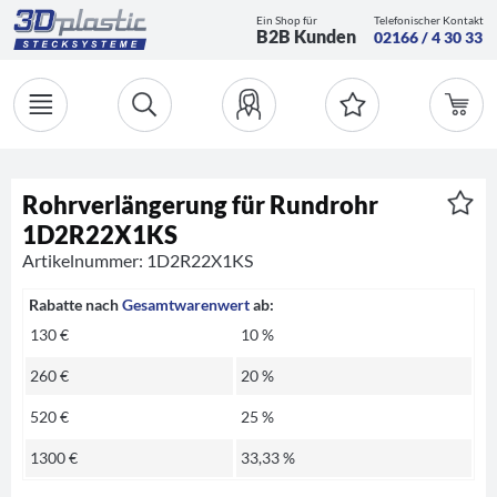
Ein Shop für
Telefonischer Kontakt
B2B Kunden
02166 / 4 30 33
Rohrverlängerung für Rundrohr
1D2R22X1KS
Artikelnummer: 1D2R22X1KS
Rabatte nach
Gesamtwarenwert
ab:
130 €
10 %
260 €
20 %
520 €
25 %
1300 €
33,33 %