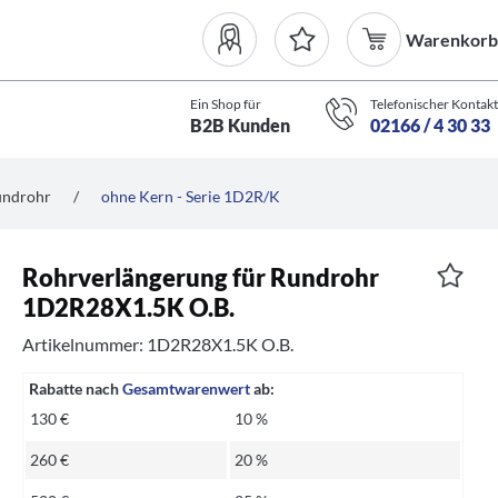
Warenkorb
Ein Shop für
Telefonischer Kontakt
B2B Kunden
02166 / 4 30 33
undrohr
/
ohne Kern - Serie 1D2R/K
Rohrverlängerung für Rundrohr
1D2R28X1.5K O.B.
Artikelnummer: 1D2R28X1.5K O.B.
Rabatte nach
Gesamtwarenwert
ab:
130 €
10 %
260 €
20 %