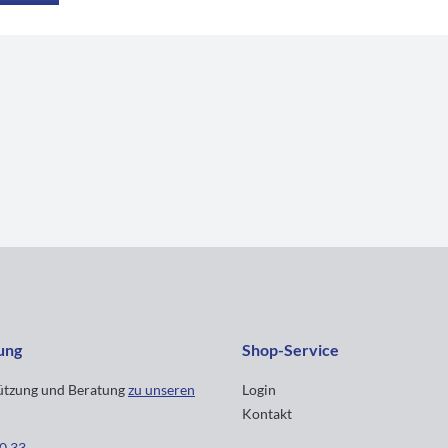
ung
Shop-Service
tützung und Beratung
zu unseren
Login
Kontakt
30 33