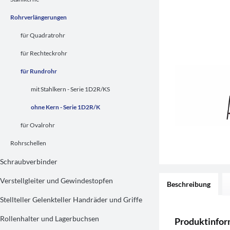
Rohrverlängerungen
für Quadratrohr
für Rechteckrohr
für Rundrohr
mit Stahlkern - Serie 1D2R/KS
ohne Kern - Serie 1D2R/K
für Ovalrohr
Rohrschellen
Schraubverbinder
Verstellgleiter und Gewindestopfen
Beschreibung
Stellteller Gelenkteller Handräder und Griffe
Rollenhalter und Lagerbuchsen
Produktinfor