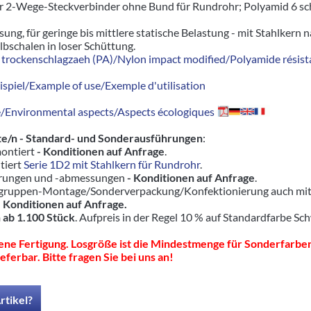
r 2-Wege-Steckverbinder ohne Bund für Rundrohr; Polyamid 6 sch
sung, für geringe bis mittlere statische Belastung - mit Stahlkern 
lbschalen in loser Schüttung.
trockenschlagzaeh (PA)/Nylon impact modified/Polyamide résista
piel/Example of use/Exemple d'utilisation
Environmental aspects/Aspects écologiques
e/n - Standard- und Sonderausführungen
:
ontiert
- Konditionen auf Anfrage
.
tiert
Serie 1D2 mit Stahlkern für Rundrohr
.
hrungen und -abmessungen
- Konditionen auf Anfrage
.
ruppen-Montage/Sonderverpackung/Konfektionierung auch mit pas
-
Konditionen auf Anfrage.
 ab 1.100 Stück
. Aufpreis in der Regel 10 % auf Standardfarbe Sc
ne Fertigung. Losgröße ist die Mindestmenge für Sonderfarben
eferbar. Bitte fragen Sie bei uns an!
rtikel?