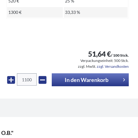
520 €
25 %
1300 €
33,33 %
51,64 €
/ 100 Stck.
Verpackungseinheit:
500 Stck.
zzgl. MwSt.
zzgl. Versandkosten
In den
Warenkorb
 O.B."