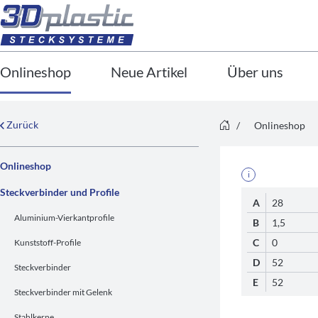
Onlineshop
Neue Artikel
Über uns
Zurück
/
Onlineshop
Onlineshop
i
Steckverbinder und Profile
A
28
Aluminium-Vierkantprofile
B
1,5
C
0
Kunststoff-Profile
D
52
Steckverbinder
E
52
Steckverbinder mit Gelenk
Stahlkerne