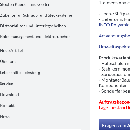
1-dimensionale
Stopfen Kappen und Gleiter
- Loch-/Stiftpas
Zubehör für Schraub- und Stecksysteme
- Lieferform: Ha
INFO Polyamid 
Distanzhülsen und Unterlegscheiben
Anwendungsbeis
Kabelmanagement und Elektrozubehör
Umweltaspekte/
Neue Artikel
Produktvariant
Über uns
- Halbschalen m
- Stahlkern mon
Lebenshilfe Heinsberg
- Sonderausfü
- Montage/Baug
Service
Komponenten 
- Sonderfarben
Download
Auftragsbezoge
Kontakt
Lagerbestand li
News
Fragen zum A