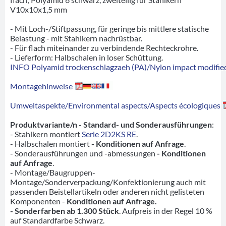
V10x10x1,5 mm
- Mit Loch-/Stiftpassung, für geringe bis mittlere statische
Belastung - mit Stahlkern nachrüstbar.
- Für flach miteinander zu verbindende Rechteckrohre.
- Lieferform: Halbschalen in loser Schüttung.
INFO Polyamid trockenschlagzaeh (PA)/Nylon impact modified
Montagehinweise
Umweltaspekte/Environmental aspects/Aspects écologiques
Produktvariante/n - Standard- und Sonderausführungen
:
- Stahlkern montiert
Serie 2D2KS RE
.
- Halbschalen montiert
- Konditionen auf Anfrage
.
- Sonderausführungen und -abmessungen
- Konditionen
auf Anfrage
.
- Montage/Baugruppen-
Montage/Sonderverpackung/Konfektionierung auch mit
passenden Beistellartikeln oder anderen nicht gelisteten
Komponenten -
Konditionen auf Anfrage.
- Sonderfarben ab 1.300 Stück
. Aufpreis in der Regel 10 %
auf Standardfarbe Schwarz.