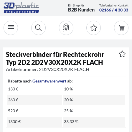
Ein Shop für
Telefonischer Kontakt
B2B Kunden
02166 / 4 30 33
Steckverbinder für Rechteckrohr
Typ 2D2 2D2V30X20X2K FLACH
Artikelnummer: 2D2V30X20X2K FLACH
Rabatte nach
Gesamtwarenwert
ab:
130 €
10 %
260 €
20 %
520 €
25 %
1300 €
33,33 %