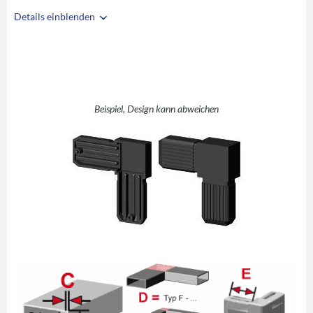
Details einblenden
i
A
30
B
20
C
2
F - L (rechter
Beispiel, Design kann abweichen
D
Winkel flach)
E
40