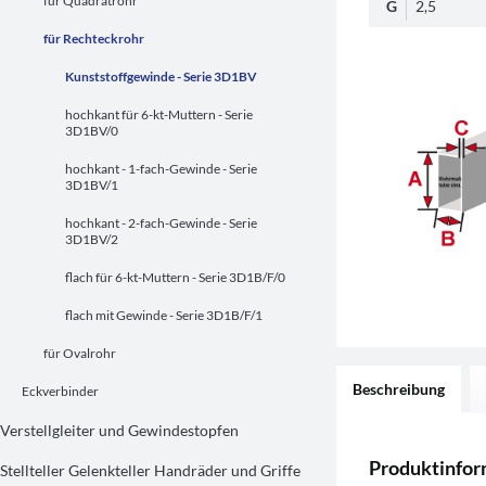
für Quadratrohr
G
2,5
für Rechteckrohr
Kunststoffgewinde - Serie 3D1BV
hochkant für 6-kt-Muttern - Serie
3D1BV/0
hochkant - 1-fach-Gewinde - Serie
3D1BV/1
hochkant - 2-fach-Gewinde - Serie
3D1BV/2
flach für 6-kt-Muttern - Serie 3D1B/F/0
flach mit Gewinde - Serie 3D1B/F/1
für Ovalrohr
Beschreibung
Eckverbinder
Verstellgleiter und Gewindestopfen
Produktinfo
Stellteller Gelenkteller Handräder und Griffe