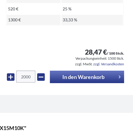
520 €
25 %
1300 €
33,33 %
28,47 €
/ 100 Stck.
Verpackungseinheit:
1500 Stck.
zzgl. MwSt.
zzgl. Versandkosten
In den
Warenkorb
30X15M10K"