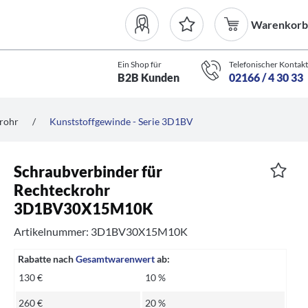
Warenkorb
Ein Shop für
Telefonischer Kontakt
B2B Kunden
02166 / 4 30 33
krohr
/
Kunststoffgewinde - Serie 3D1BV
Schraubverbinder für
Rechteckrohr
3D1BV30X15M10K
Artikelnummer: 3D1BV30X15M10K
Rabatte nach
Gesamtwarenwert
ab:
130 €
10 %
260 €
20 %