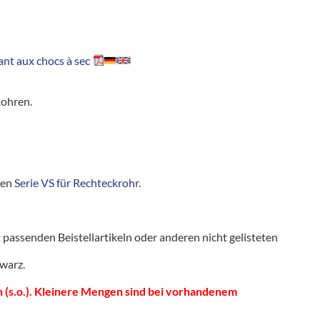
nt aux chocs à sec
Rohren.
ren
Serie VS für Rechteckrohr
.
senden Beistellartikeln oder anderen nicht gelisteten
hwarz.
 (s.o.). Kleinere Mengen sind bei vorhandenem