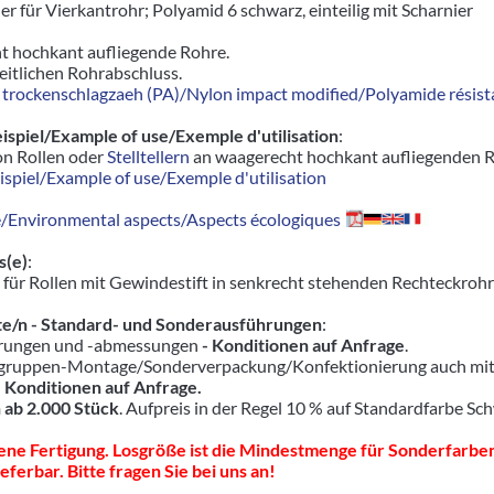
r für Vierkantrohr; Polyamid 6 schwarz, einteilig mit Scharnier
t hochkant aufliegende Rohre.
seitlichen Rohrabschluss.
trockenschlagzaeh (PA)/Nylon impact modified/Polyamide résista
piel/Example of use/Exemple d'utilisation
:
on Rollen oder
Stelltellern
an waagerecht hochkant aufliegenden 
piel/Example of use/Exemple d'utilisation
Environmental aspects/Aspects écologiques
s(e)
:
 für Rollen mit Gewindestift in senkrecht stehenden Rechteckroh
e/n - Standard- und Sonderausführungen
:
hrungen und -abmessungen
- Konditionen auf Anfrage
.
ruppen-Montage/Sonderverpackung/Konfektionierung auch mit pas
-
Konditionen auf Anfrage.
 ab 2.000 Stück
. Aufpreis in der Regel 10 % auf Standardfarbe Sc
ne Fertigung. Losgröße ist die Mindestmenge für Sonderfarben
eferbar. Bitte fragen Sie bei uns an!