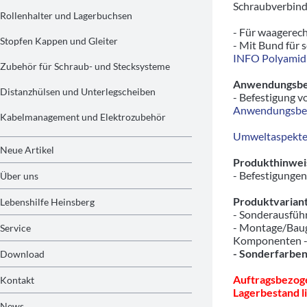
Schraubverbinde
Rollenhalter und Lagerbuchsen
- Für waagerech
Stopfen Kappen und Gleiter
- Mit Bund für 
INFO Polyamid 
Zubehör für Schraub- und Stecksysteme
Anwendungsbeis
Distanzhülsen und Unterlegscheiben
- Befestigung v
Anwendungsbeis
Kabelmanagement und Elektrozubehör
Umweltaspekte/
Neue Artikel
Produkthinwei
- Befestigungen
Über uns
Produktvariant
Lebenshilfe Heinsberg
- Sonderausfü
- Montage/Baug
Service
Komponenten 
- Sonderfarben
Download
Auftragsbezoge
Kontakt
Lagerbestand li
News