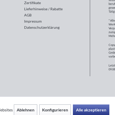
Zertifikate
beruf
gewe
Lieferhinweise / Rabatte
Tätig
AGB
* All
Impressum
Werk
Datenschutzerklärung
Verp
zuzüg
Mehr
Copy
plast
GmbH
vorb
Letzt
09.08
Ablehnen
Konfigurieren
Alle akzeptieren
ebsites