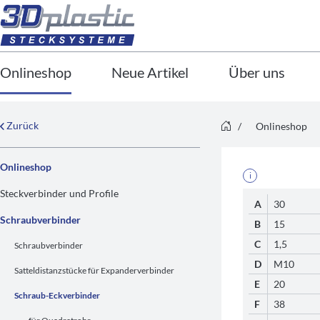
Onlineshop
Neue Artikel
Über uns
Zurück
/
Onlineshop
Onlineshop
i
Steckverbinder und Profile
A
30
Schraubverbinder
B
15
C
1,5
Schraubverbinder
D
M10
Satteldistanzstücke für Expanderverbinder
E
20
Schraub-Eckverbinder
F
38