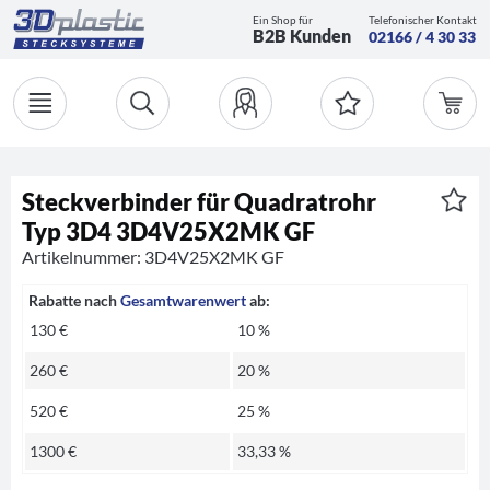
Ein Shop für
Telefonischer Kontakt
B2B Kunden
02166 / 4 30 33
Steckverbinder für Quadratrohr
Typ 3D4 3D4V25X2MK GF
Artikelnummer: 3D4V25X2MK GF
Rabatte nach
Gesamtwarenwert
ab:
130 €
10 %
260 €
20 %
520 €
25 %
1300 €
33,33 %