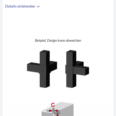
Details einblenden
i
A
25
B
25
C
2
T +1 (T-Stück mit
Beispiel, Design kann abweichen
D
Abgang)
E
40