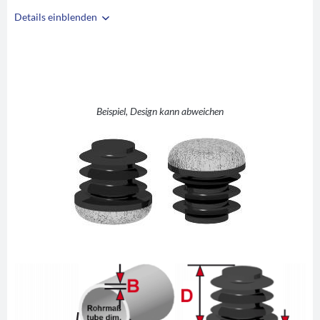
Details einblenden
i
A
14
B
1-2
C
7,5
D
17
Beispiel, Design kann abweichen