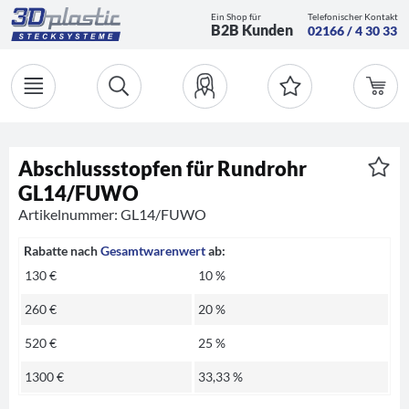
Ein Shop für
Telefonischer Kontakt
B2B Kunden
02166 / 4 30 33
Abschlussstopfen für Rundrohr
GL14/FUWO
Artikelnummer: GL14/FUWO
Rabatte nach
Gesamtwarenwert
ab:
130 €
10 %
260 €
20 %
520 €
25 %
1300 €
33,33 %