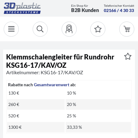
Ein Shop für
Telefonischer Kontakt
B2B Kunden
02166 / 4 30 33
Klemmschalengleiter für Rundrohr
KSG16-17/KAV/OZ
Artikelnummer: KSG16-17/KAV/OZ
Rabatte nach
Gesamtwarenwert
ab:
130 €
10 %
260 €
20 %
520 €
25 %
1300 €
33,33 %