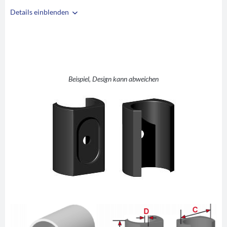
Details einblenden
i
A
16-17
B
28
C
20
D
3,5
Beispiel, Design kann abweichen