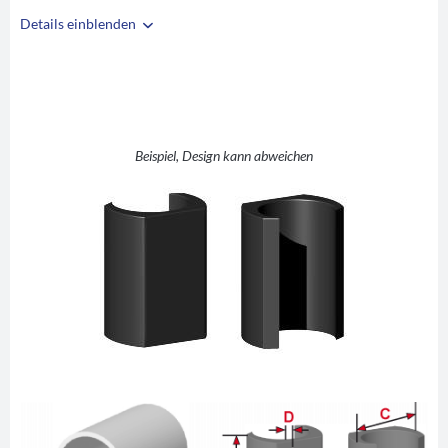
Details einblenden
i
A
18-20
B
30
C
23,5
D
4,5
Beispiel, Design kann abweichen