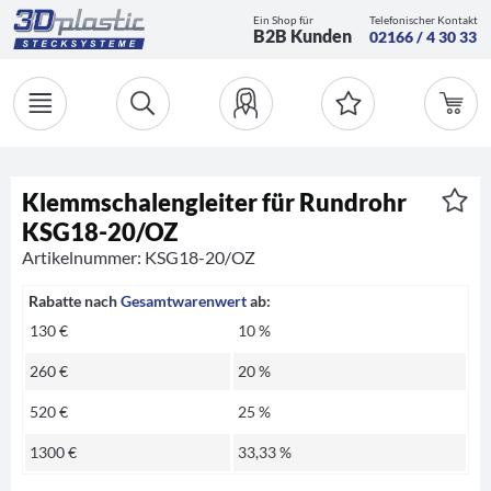
Ein Shop für
Telefonischer Kontakt
B2B Kunden
02166 / 4 30 33
Klemmschalengleiter für Rundrohr
KSG18-20/OZ
Artikelnummer: KSG18-20/OZ
Rabatte nach
Gesamtwarenwert
ab:
130 €
10 %
260 €
20 %
520 €
25 %
1300 €
33,33 %