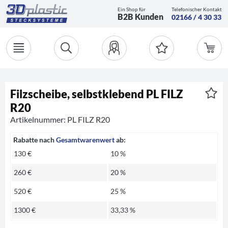
Ein Shop für
Telefonischer Kontakt
B2B Kunden
02166 / 4 30 33
Filzscheibe, selbstklebend PL FILZ
R20
Artikelnummer: PL FILZ R20
Rabatte nach
Gesamtwarenwert
ab:
130 €
10 %
260 €
20 %
520 €
25 %
1300 €
33,33 %