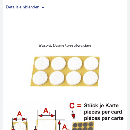
Details einblenden
i
A
D 20
B
3,5
C
50
Beispiel, Design kann abweichen