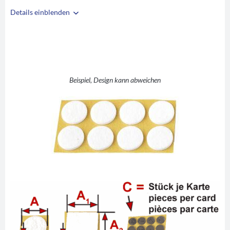
Details einblenden
i
A
D 22
B
3,5
C
50
Beispiel, Design kann abweichen