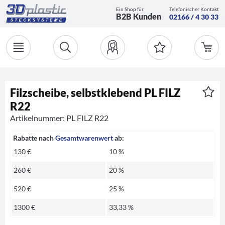
Ein Shop für
Telefonischer Kontakt
B2B Kunden
02166 / 4 30 33
Filzscheibe, selbstklebend PL FILZ
R22
Artikelnummer: PL FILZ R22
Rabatte nach
Gesamtwarenwert
ab:
130 €
10 %
260 €
20 %
520 €
25 %
1300 €
33,33 %