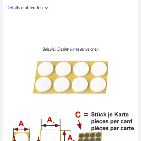
Details einblenden
i
A
D 50
B
3,5
C
8
Beispiel, Design kann abweichen