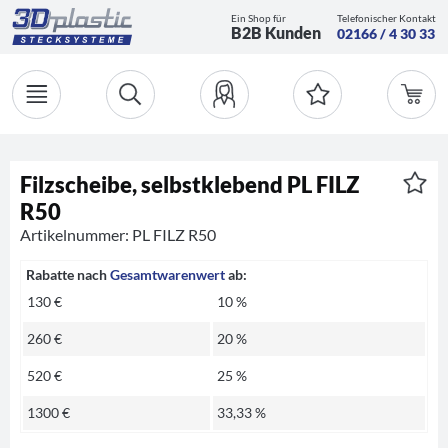
Ein Shop für
Telefonischer Kontakt
B2B Kunden
02166 / 4 30 33
Filzscheibe, selbstklebend PL FILZ
R50
Artikelnummer: PL FILZ R50
Rabatte nach
Gesamtwarenwert
ab:
130 €
10 %
260 €
20 %
520 €
25 %
1300 €
33,33 %