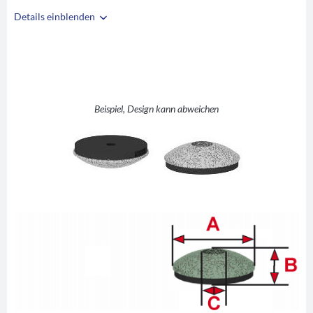
Details einblenden
i
A
17
B
7,5
C
3,8
Beispiel, Design kann abweichen