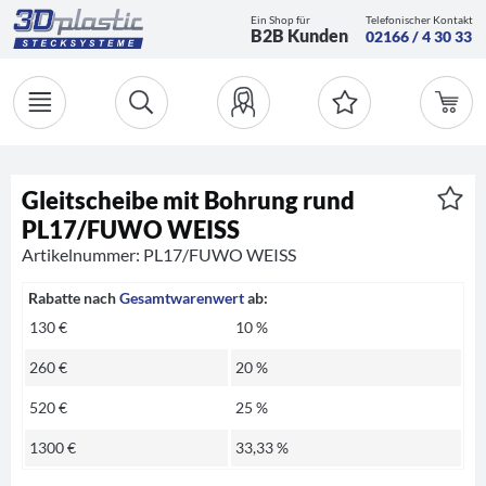
Ein Shop für
Telefonischer Kontakt
B2B Kunden
02166 / 4 30 33
Gleitscheibe mit Bohrung rund
PL17/FUWO WEISS
Artikelnummer: PL17/FUWO WEISS
Rabatte nach
Gesamtwarenwert
ab:
130 €
10 %
260 €
20 %
520 €
25 %
1300 €
33,33 %