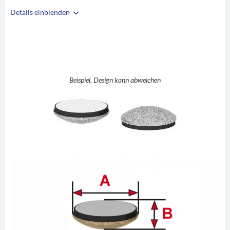
Details einblenden
i
A
24
B
7,5
Beispiel, Design kann abweichen