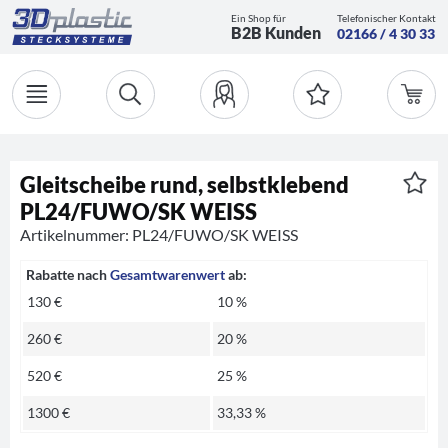
Ein Shop für
Telefonischer Kontakt
B2B Kunden
02166 / 4 30 33
Gleitscheibe rund, selbstklebend
PL24/FUWO/SK WEISS
Artikelnummer: PL24/FUWO/SK WEISS
Rabatte nach
Gesamtwarenwert
ab:
130 €
10 %
260 €
20 %
520 €
25 %
1300 €
33,33 %