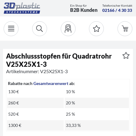
Ein Shop für
Telefonischer Kontakt
B2B Kunden
02166 / 4 30 33
Abschlussstopfen für Quadratrohr
V25X25X1-3
Artikelnummer: V25X25X1-3
Rabatte nach
Gesamtwarenwert
ab:
130 €
10 %
260 €
20 %
520 €
25 %
1300 €
33,33 %