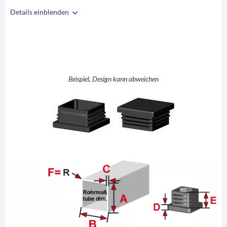
Details einblenden
i
A
25
B
25
C
1-3
D
5
Beispiel, Design kann abweichen
E
11,5
F
-