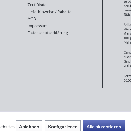
selbs
Zertifikate
beruf
gewe
Lieferhinweise / Rabatte
Tätig
AGB
* All
Impressum
Werk
Datenschutzerklärung
Verp
zuzüg
Mehr
Copy
plast
GmbH
vorb
Letzt
06.08
Ablehnen
Konfigurieren
Alle akzeptieren
ebsites