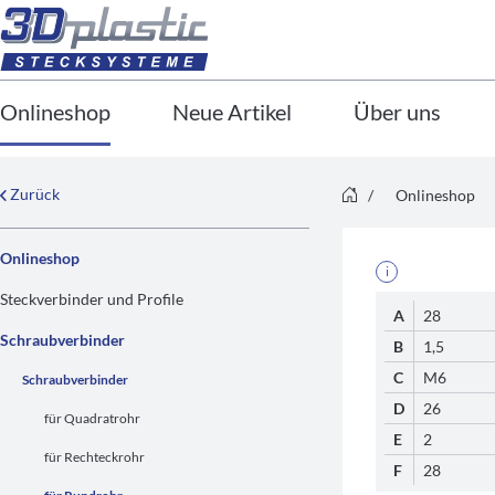
Onlineshop
Neue Artikel
Über uns
Zurück
/
Onlineshop
Onlineshop
i
Steckverbinder und Profile
A
28
Schraubverbinder
B
1,5
C
M6
Schraubverbinder
D
26
für Quadratrohr
E
2
für Rechteckrohr
F
28