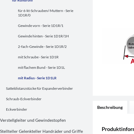
für Rundrohr
für 6-kt-Schrauben/-Muttern - Serie
1D1R/0
Gewinde vorn - Serie 1D1R/1
Gewinde hinten - Serie 1D1R/1H
2-fach-Gewinde - Serie 1D1R/2
mit Schraube - Serie 1D1R
mit flachem Bund - Serie 1D1L
mit Radius - Serie 1D1LR
Satteldistanzstücke für Expanderverbinder
Schraub-Eckverbinder
Beschreibung
Eckverbinder
Verstellgleiter und Gewindestopfen
Produktinfor
Stellteller Gelenkteller Handräder und Griffe