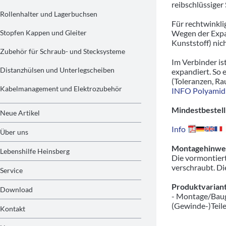
reibschlüssige
Rollenhalter und Lagerbuchsen
Für rechtwinkl
Stopfen Kappen und Gleiter
Wegen der Expa
Kunststoff) nic
Zubehör für Schraub- und Stecksysteme
Im Verbinder is
Distanzhülsen und Unterlegscheiben
expandiert. So 
(Toleranzen, Ra
Kabelmanagement und Elektrozubehör
INFO Polyamid
Mindestbestell
Neue Artikel
Info
Über uns
Montagehinwei
Lebenshilfe Heinsberg
Die vormontiert
verschraubt. Di
Service
Produktvariant
Download
- Montage/Baug
(Gewinde-)Teil
Kontakt