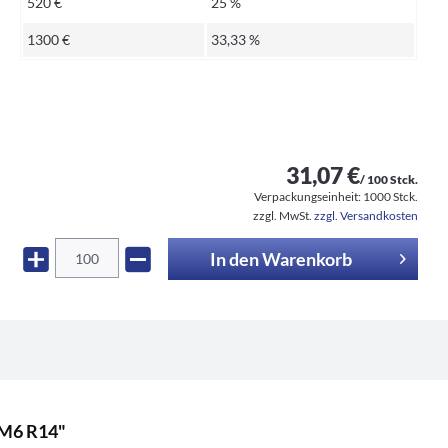
520 €
25 %
1300 €
33,33 %
31,07 €
/ 100 Stck.
Verpackungseinheit:
1000 Stck.
zzgl. MwSt.
zzgl. Versandkosten
In den
Warenkorb
5M6 R14"