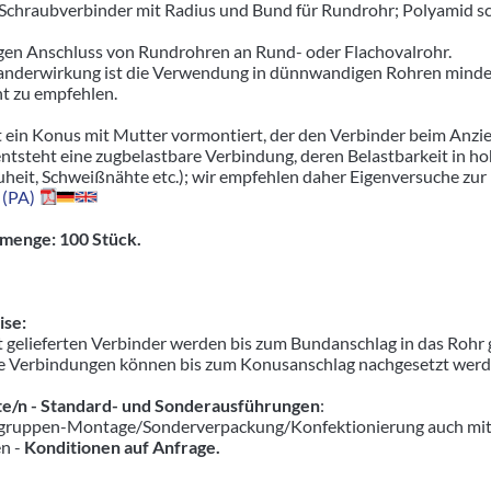
r Schraubverbinder mit Radius und Bund für Rundrohr; Polyamid s
igen Anschluss von Rundrohren an Rund- oder Flachovalrohr.
nderwirkung ist die Verwendung in dünnwandigen Rohren mindere
ht zu empfehlen.
t ein Konus mit Mutter vormontiert, der den Verbinder beim Anzie
entsteht eine zugbelastbare Verbindung, deren Belastbarkeit in 
uheit, Schweißnähte etc.); wir empfehlen daher Eigenversuche zur
 (PA)
menge: 100 Stück.
se:
 gelieferten Verbinder werden bis zum Bundanschlag in das Rohr 
e Verbindungen können bis zum Konusanschlag nachgesetzt werden,
e/n - Standard- und Sonderausführungen
:
ruppen-Montage/Sonderverpackung/Konfektionierung auch mit pas
en -
Konditionen auf Anfrage.