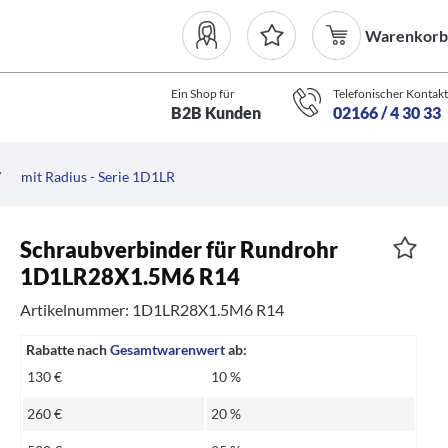
Warenkorb
Ein Shop für
Telefonischer Kontakt
B2B Kunden
02166 / 4 30 33
/
mit Radius - Serie 1D1LR
Schraubverbinder für Rundrohr
1D1LR28X1.5M6 R14
Artikelnummer: 1D1LR28X1.5M6 R14
Rabatte nach
Gesamtwarenwert
ab:
130 €
10 %
260 €
20 %