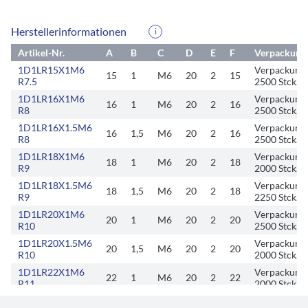
Herstellerinformationen
i
Artikel-Nr.
A
B
C
D
E
F
Verpackungs
1D1LR15X1M6
Verpackungs
15
1
M6
20
2
15
R7.5
2500 Stck.
1D1LR16X1M6
Verpackungs
16
1
M6
20
2
16
R8
2500 Stck.
1D1LR16X1.5M6
Verpackungs
16
1,5
M6
20
2
16
R8
2500 Stck.
1D1LR18X1M6
Verpackungs
18
1
M6
20
2
18
R9
2000 Stck.
1D1LR18X1.5M6
Verpackungs
18
1,5
M6
20
2
18
R9
2250 Stck.
1D1LR20X1M6
Verpackungs
20
1
M6
20
2
20
R10
2500 Stck.
1D1LR20X1.5M6
Verpackungs
20
1,5
M6
20
2
20
R10
2000 Stck.
1D1LR22X1M6
Verpackungs
22
1
M6
20
2
22
R11
2000 Stck.
1D1LR22X1.5M6
Verpackungs
22
1,5
M6
20
2
22