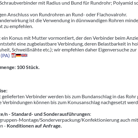
r Schraubverbinder mit Radius und Bund für Rundrohr; Polyamid s
igen Anschluss von Rundrohren an Rund- oder Flachovalrohr.
nderwirkung ist die Verwendung in dünnwandigen Rohren mindere
ht zu empfehlen.
t ein Konus mit Mutter vormontiert, der den Verbinder beim Anzie
entsteht eine zugbelastbare Verbindung, deren Belastbarkeit in 
uheit, Schweißnähte etc.); wir empfehlen daher Eigenversuche zur
 (PA)
menge: 100 Stück.
se:
 gelieferten Verbinder werden bis zum Bundanschlag in das Rohr 
e Verbindungen können bis zum Konusanschlag nachgesetzt werden,
e/n - Standard- und Sonderausführungen
:
ruppen-Montage/Sonderverpackung/Konfektionierung auch mit pas
en -
Konditionen auf Anfrage.