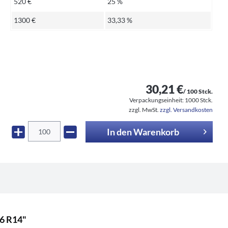
520 €
25 %
1300 €
33,33 %
30,21 €
/ 100 Stck.
Verpackungseinheit:
1000 Stck.
zzgl. MwSt.
zzgl. Versandkosten
In den
Warenkorb
6 R14"