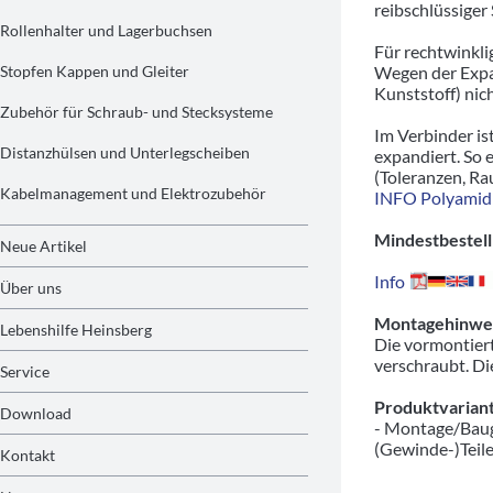
reibschlüssige
Rollenhalter und Lagerbuchsen
Für rechtwinkl
Stopfen Kappen und Gleiter
Wegen der Expa
Kunststoff) nic
Zubehör für Schraub- und Stecksysteme
Im Verbinder is
Distanzhülsen und Unterlegscheiben
expandiert. So 
(Toleranzen, Ra
Kabelmanagement und Elektrozubehör
INFO Polyamid
Mindestbestell
Neue Artikel
Info
Über uns
Montagehinwei
Lebenshilfe Heinsberg
Die vormontiert
verschraubt. Di
Service
Produktvariant
Download
- Montage/Baug
(Gewinde-)Teil
Kontakt