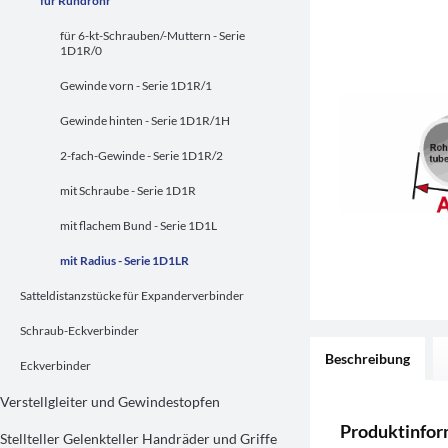
für Rundrohr
für 6-kt-Schrauben/-Muttern - Serie
1D1R/0
Gewinde vorn - Serie 1D1R/1
Gewinde hinten - Serie 1D1R/1H
2-fach-Gewinde - Serie 1D1R/2
mit Schraube - Serie 1D1R
mit flachem Bund - Serie 1D1L
mit Radius - Serie 1D1LR
Satteldistanzstücke für Expanderverbinder
Schraub-Eckverbinder
Beschreibung
Eckverbinder
Verstellgleiter und Gewindestopfen
Produktinfor
Stellteller Gelenkteller Handräder und Griffe