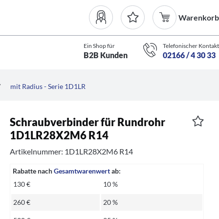
Warenkorb
Ein Shop für
Telefonischer Kontakt
B2B Kunden
02166 / 4 30 33
/
mit Radius - Serie 1D1LR
Schraubverbinder für Rundrohr
1D1LR28X2M6 R14
Artikelnummer: 1D1LR28X2M6 R14
Rabatte nach
Gesamtwarenwert
ab:
130 €
10 %
260 €
20 %