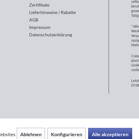
selbs
Zertifikate
beruf
gewe
Lieferhinweise / Rabatte
Tätig
AGB
* All
Impressum
Werk
Datenschutzerklärung
Verp
zuzüg
Mehr
Copy
plast
GmbH
vorb
Letzt
07.08
Ablehnen
Konfigurieren
Alle akzeptieren
ebsites