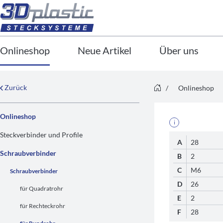
Onlineshop
Neue Artikel
Über uns
Zurück
/
Onlineshop
Onlineshop
i
Steckverbinder und Profile
A
28
Schraubverbinder
B
2
C
M6
Schraubverbinder
D
26
für Quadratrohr
E
2
für Rechteckrohr
F
28