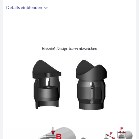
Details einblenden
i
A
30
B
1
C
M6
D
26
Beispiel, Design kann abweichen
E
2
F
30