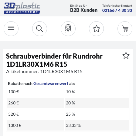
Ein Shop für
Telefonischer Kontakt
B2B Kunden
02166 / 4 30 33
Schraubverbinder für Rundrohr
1D1LR30X1M6 R15
Artikelnummer: 1D1LR30X1M6 R15
Rabatte nach
Gesamtwarenwert
ab:
130 €
10 %
260 €
20 %
520 €
25 %
1300 €
33,33 %