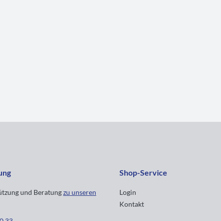
ung
Shop-Service
tützung und Beratung
zu unseren
Login
Kontakt
30 33