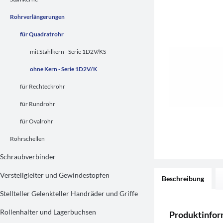
Rohrverlängerungen
für Quadratrohr
mit Stahlkern - Serie 1D2V/KS
ohne Kern - Serie 1D2V/K
für Rechteckrohr
für Rundrohr
für Ovalrohr
Rohrschellen
Schraubverbinder
Verstellgleiter und Gewindestopfen
Beschreibung
Stellteller Gelenkteller Handräder und Griffe
Rollenhalter und Lagerbuchsen
Produktinfor