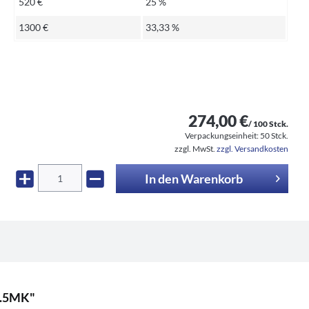
520 €
25 %
1300 €
33,33 %
274,00 €
/ 100 Stck.
Verpackungseinheit:
50 Stck.
zzgl. MwSt.
zzgl. Versandkosten
In den
Warenkorb
1.5MK"