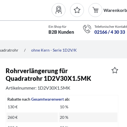
Warenkorb
Ein Shop für
Telefonischer Kontakt
B2B Kunden
02166 / 4 30 33
uadratrohr
/
ohne Kern - Serie 1D2V/K
Rohrverlängerung für
Quadratrohr 1D2V30X1.5MK
Artikelnummer: 1D2V30X1.5MK
Rabatte nach
Gesamtwarenwert
ab:
130 €
10 %
260 €
20 %