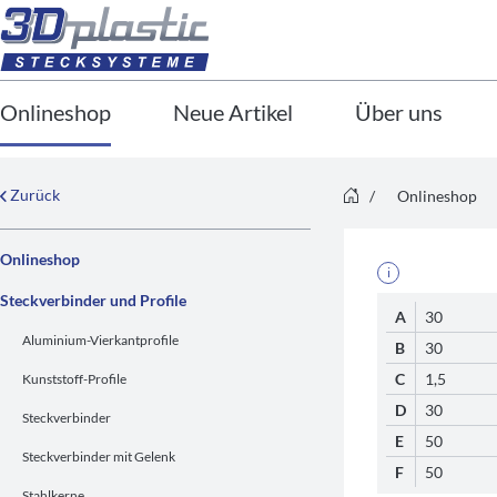
Onlineshop
Neue Artikel
Über uns
Zurück
/
Onlineshop
Onlineshop
i
Steckverbinder und Profile
A
30
Aluminium-Vierkantprofile
B
30
C
1,5
Kunststoff-Profile
D
30
Steckverbinder
E
50
Steckverbinder mit Gelenk
F
50
Stahlkerne