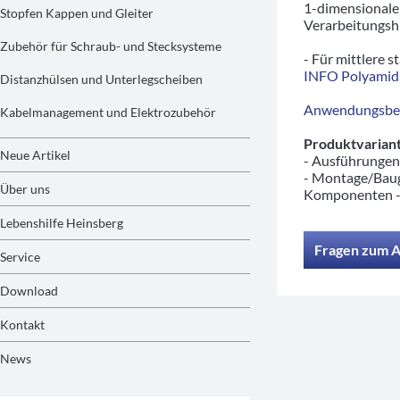
1-dimensionaler
Stopfen Kappen und Gleiter
Verarbeitungshi
Zubehör für Schraub- und Stecksysteme
- Für mittlere s
INFO Polyamid
Distanzhülsen und Unterlegscheiben
Anwendungsbeis
Kabelmanagement und Elektrozubehör
Produktvariant
Neue Artikel
- Ausführunge
- Montage/Baug
Über uns
Komponenten 
Lebenshilfe Heinsberg
Fragen zum A
Service
Download
Kontakt
News