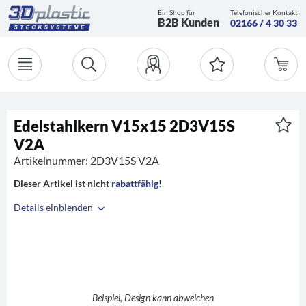
Ein Shop für
Telefonischer Kontakt
B2B Kunden
02166 / 4 30 33
Edelstahlkern V15x15 2D3V15S
V2A
Artikelnummer: 2D3V15S V2A
Dieser Artikel ist nicht
rabattfähig
!
Details einblenden
i
2D3V25+V30K/KS
A
V2A
B
T (T-Stück)
Beispiel, Design kann abweichen