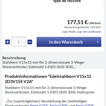
177,51 €
/ 100 Stck.
Verpackungseinheit:
150 Stck.
zzgl. MwSt.
zzgl. Versandkosten
In den
Warenkorb
Beschreibung
Stahlkern V15x15 mm für 2-dimensionale 3-Wege-
Steckverbinder; Edelstahl 1.4301 (AISI 304);...
Produktinformationen "Edelstahlkern V15x15
2D3V15S V2A"
Stahlkern V15x15 mm für 2-dimensionale 3-Wege-
Steckverbinder; Edelstahl 1.4301 (AISI 304); Nettopreis
- Zur (nachträglichen) Verstärkung der zweiteiligen
Steckverbinder
Serie V25K
,
Serie V30K
und
Serie V30K