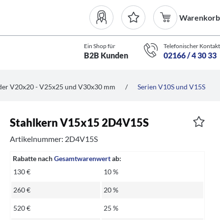
Warenkorb
Ein Shop für
Telefonischer Kontakt
B2B Kunden
02166 / 4 30 33
nder V20x20 - V25x25 und V30x30 mm
/
Serien V10S und V15S
Stahlkern V15x15 2D4V15S
Artikelnummer: 2D4V15S
Rabatte nach
Gesamtwarenwert
ab:
130 €
10 %
260 €
20 %
520 €
25 %