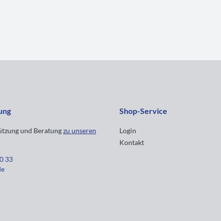
ung
Shop-Service
tützung und Beratung
zu unseren
Login
Kontakt
30 33
de