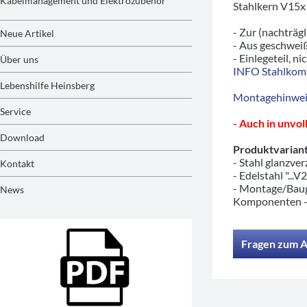
Kabelmanagement und Elektrozubehör
Stahlkern V15x
- Zur (nachträg
Neue Artikel
- Aus geschwei
- Einlegeteil, n
Über uns
INFO Stahlkom
Lebenshilfe Heinsberg
Montagehinwei
Service
- Auch in unvo
Download
Produktvariant
- Stahl glanzver
Kontakt
- Edelstahl "...V
- Montage/Baug
News
Komponenten 
Fragen zum A