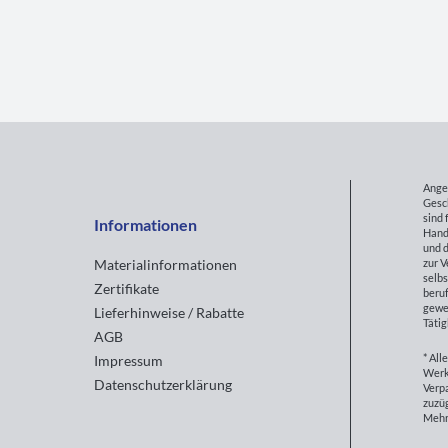
Ange
Gesc
sind 
Informationen
Hand
und d
zur 
Materialinformationen
selbs
Zertifikate
beruf
gewe
Lieferhinweise / Rabatte
Tätig
AGB
* All
Impressum
Werk
Datenschutzerklärung
Verp
zuzüg
Mehr