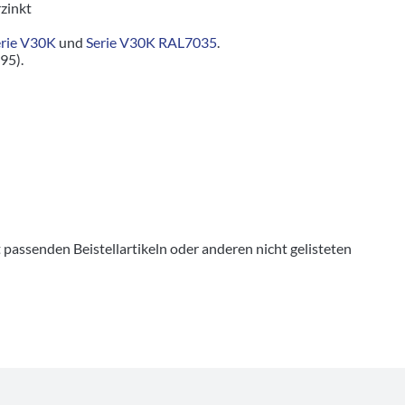
zinkt
erie V30K
und
Serie V30K RAL7035
.
95).
senden Beistellartikeln oder anderen nicht gelisteten