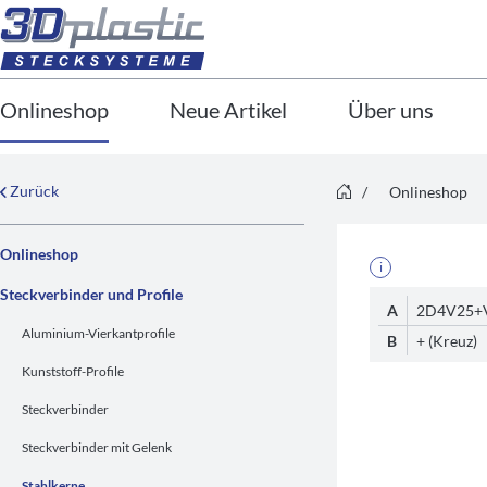
Onlineshop
Neue Artikel
Über uns
Zurück
/
Onlineshop
Onlineshop
i
Steckverbinder und Profile
A
2D4V25+
Aluminium-Vierkantprofile
B
+ (Kreuz)
Kunststoff-Profile
Steckverbinder
Steckverbinder mit Gelenk
Stahlkerne