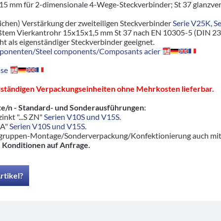
15 mm für 2-dimensionale 4-Wege-Steckverbinder; St 37 glanzver
lichen) Verstärkung der zweiteiligen Steckverbinder
Serie V25K
,
S
ßtem Vierkantrohr 15x15x1,5 mm St 37 nach EN 10305-5 (DIN 23
icht als eigenständiger Steckverbinder geeignet.
ponenten/Steel components/Composants acier
se
llständigen Verpackungseinheiten ohne Mehrkosten lieferbar.
e/n - Standard- und Sonderausführungen
:
zinkt "...S ZN"
Serien V10S und V15S
.
2A"
Serien V10S und V15S
.
ruppen-Montage/Sonderverpackung/Konfektionierung auch mit pas
-
Konditionen auf Anfrage.
rtikel?