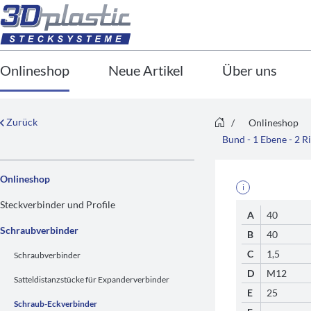
Onlineshop
Neue Artikel
Über uns
Zurück
/
Onlineshop
Bund - 1 Ebene - 2 
Onlineshop
i
Steckverbinder und Profile
A
40
Schraubverbinder
B
40
C
1,5
Schraubverbinder
D
M12
Satteldistanzstücke für Expanderverbinder
E
25
Schraub-Eckverbinder