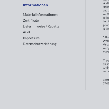
sind 
Informationen
Hand
und d
zur 
Materialinformationen
selbs
Zertifikate
beruf
gewe
Lieferhinweise / Rabatte
Tätig
AGB
* All
Impressum
Werk
Datenschutzerklärung
Verp
zuzüg
Mehr
Copy
plast
GmbH
vorb
Letzt
07.08