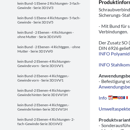
Produktinfor
kein Bund-1 Ebene-2 Richtungen- 3-fach-
Gewinde - Serie 3D1V/3
Schraubverbind
Sicherungs-Sta
kein Bund-1 Ebene-4 Richtungen- 5-fach-
Gewinde - Serie 3D1V/5
- Mit Bund für 
Verbindungen.
kein Bund - 2 Ebenen - 4 Richtungen -
ohne Mutter - Serie 3D1VV/0
Der Zusatz SO (
kein Bund - 2 Ebenen- 4 Richtggen. - ohne
DIN 6926 gelief
Mutter - Serie 3D1VV/0
INFO Polyamid 
kein Bund-2 Ebenen-4 Richtungen-
INFO Stahlkom
Gewinde vorn - Serie 3D1VV/1
Anwendungsbeis
kein Bund-2 Ebenen-4 Richtggen.-
Gewinde vorn - Serie 3D1VV/1
- Befestigung v
Anwendungsbeis
kein Bund-2 Ebenen-4 Richtungen-
Gewinde hinten-Serie 3D1VV/1H
Info
kein Bund-2 Ebenen-4 Richtggen.-
Umweltaspekte/
Gewinde hinten-Serie 3D1VV/1H
Produktvariant
kein Bund-2 Ebenen-4 Richtungen- 2-
fach-Gewinde-Serie 3D1VV/2
- Sonderausfü