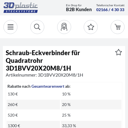
Ein Shop für
Telefonischer Kontakt
B2B Kunden
02166 / 4 30 33
Schraub-Eckverbinder für
Quadratrohr
3D1BVV20X20M8/1H
Artikelnummer: 3D1BVV20X20M8/1H
Rabatte nach
Gesamtwarenwert
ab:
130 €
10 %
260 €
20 %
520 €
25 %
1300 €
33,33 %