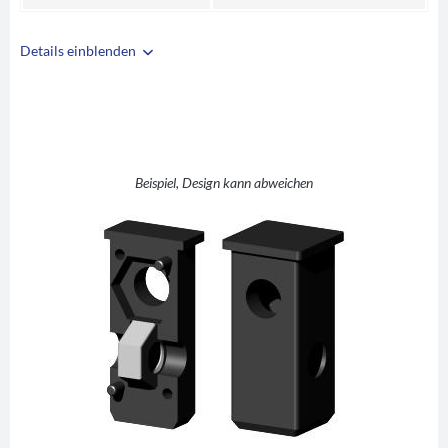
Details einblenden
i
A
20
B
20
C
1,5
D
M8
Beispiel, Design kann abweichen
E
10
F
25
G
42
H
2