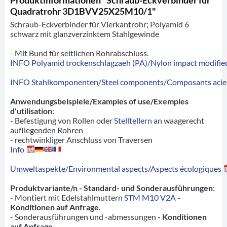
Quadratrohr 3D1BVV25X25M10/1"
Schraub-Eckverbinder für Vierkantrohr; Polyamid 6
schwarz mit glanzverzinktem Stahlgewinde
- Mit Bund für seitlichen Rohrabschluss.
INFO Polyamid trockenschlagzaeh (PA)/Nylon impact modified
INFO Stahlkomponenten/Steel components/Composants acie
Anwendungsbeispiele/Examples of use/Exemples
d'utilisation
:
- Befestigung von Rollen oder
Stelltellern
an waagerecht
aufliegenden Rohren
- rechtwinkliger Anschluss von Traversen
Info
Umweltaspekte/Environmental aspects/Aspects écologiques
Produktvariante/n - Standard- und Sonderausführungen
:
- Montiert mit Edelstahlmuttern
STM M10 V2A
-
Konditionen auf Anfrage
.
- Sonderausführungen und -abmessungen
- Konditionen
auf Anfrage
.