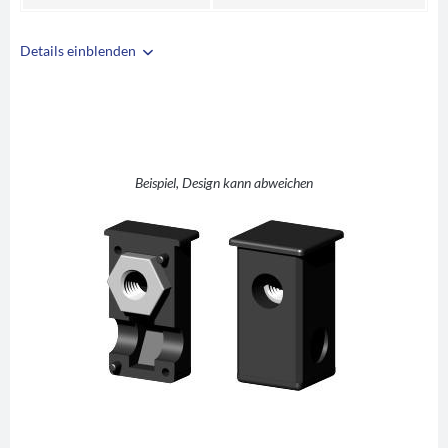
Details einblenden
i
A
25
B
25
C
1,5
D
M10
Beispiel, Design kann abweichen
E
12,5
F
30
G
42
H
2