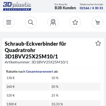
Ein Shop für
Telefonischer Kontakt
B2B Kunden
02166 / 4 30 33
Schraub-Eckverbinder für
Quadratrohr
3D1BVV25X25M10/1
Artikelnummer: 3D1BVV25X25M10/1
Rabatte nach
Gesamtwarenwert
ab:
130 €
10 %
260 €
20 %
520 €
25 %
1300 €
33,33 %