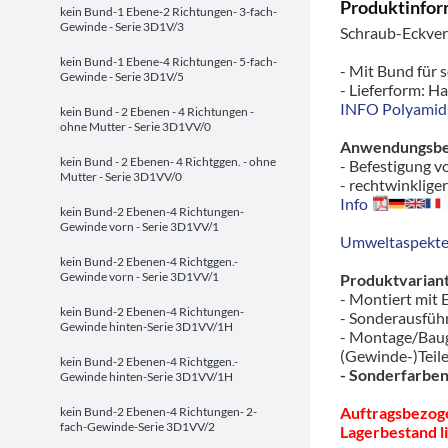
Produktinfo
kein Bund-1 Ebene-2 Richtungen- 3-fach-
Gewinde - Serie 3D1V/3
Schraub-Eckverb
kein Bund-1 Ebene-4 Richtungen- 5-fach-
- Mit Bund für 
Gewinde - Serie 3D1V/5
- Lieferform: H
INFO Polyamid 
kein Bund - 2 Ebenen - 4 Richtungen -
ohne Mutter - Serie 3D1VV/0
Anwendungsbeis
kein Bund - 2 Ebenen- 4 Richtggen. - ohne
- Befestigung v
Mutter - Serie 3D1VV/0
- rechtwinklige
Info
kein Bund-2 Ebenen-4 Richtungen-
Gewinde vorn - Serie 3D1VV/1
Umweltaspekte/
kein Bund-2 Ebenen-4 Richtggen.-
Gewinde vorn - Serie 3D1VV/1
Produktvariant
- Montiert mit
kein Bund-2 Ebenen-4 Richtungen-
- Sonderausfü
Gewinde hinten-Serie 3D1VV/1H
- Montage/Baug
(Gewinde-)Teil
kein Bund-2 Ebenen-4 Richtggen.-
- Sonderfarben
Gewinde hinten-Serie 3D1VV/1H
Auftragsbezoge
kein Bund-2 Ebenen-4 Richtungen- 2-
fach-Gewinde-Serie 3D1VV/2
Lagerbestand li