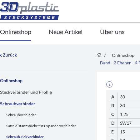
Onlineshop
Neue Artikel
Über uns
Zurück
/
Onlineshop
Bund - 2 Ebenen - 4
Onlineshop
i
Steckverbinder und Profile
A
30
Schraubverbinder
B
30
C
1,25
Schraubverbinder
D
SW17
Satteldistanzstücke für Expanderverbinder
E
15
Schraub-Eckverbinder