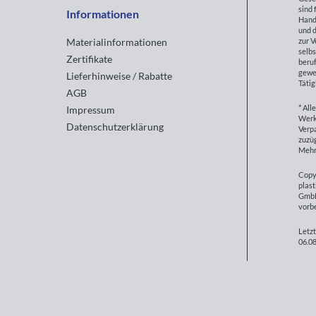
sind 
Informationen
Hand
und d
zur 
Materialinformationen
selbs
Zertifikate
beruf
gewe
Lieferhinweise / Rabatte
Tätig
AGB
* All
Impressum
Werk
Datenschutzerklärung
Verp
zuzüg
Mehr
Copy
plast
GmbH
vorb
Letzt
06.08