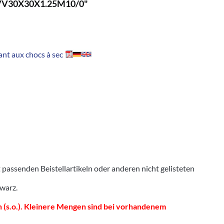
1BVV30X30X1.25M10/0"
nt aux chocs à sec
senden Beistellartikeln oder anderen nicht gelisteten
hwarz.
 (s.o.). Kleinere Mengen sind bei vorhandenem