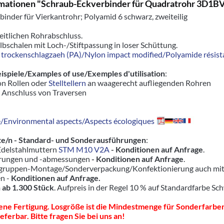
rmationen "Schraub-Eckverbinder für Quadratrohr 3D
inder für Vierkantrohr; Polyamid 6 schwarz, zweiteilig
seitlichen Rohrabschluss.
albschalen mit Loch-/Stiftpassung in loser Schüttung.
trockenschlagzaeh (PA)/Nylon impact modified/Polyamide résista
piele/Examples of use/Exemples d'utilisation
:
on Rollen oder
Stelltellern
an waagerecht aufliegenden Rohren
r Anschluss von Traversen
Environmental aspects/Aspects écologiques
e/n - Standard- und Sonderausführungen
:
 Edelstahlmuttern
STM M10 V2A
- Konditionen auf Anfrage
.
hrungen und -abmessungen
- Konditionen auf Anfrage
.
ruppen-Montage/Sonderverpackung/Konfektionierung auch mit pas
en -
Konditionen auf Anfrage.
 ab 1.300 Stück
. Aufpreis in der Regel 10 % auf Standardfarbe Sc
ne Fertigung. Losgröße ist die Mindestmenge für Sonderfarben
eferbar. Bitte fragen Sie bei uns an!