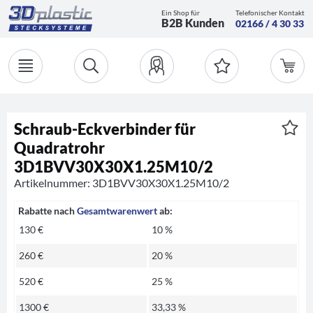
Ein Shop für
Telefonischer Kontakt
B2B Kunden
02166 / 4 30 33
Schraub-Eckverbinder für
Quadratrohr
3D1BVV30X30X1.25M10/2
Artikelnummer: 3D1BVV30X30X1.25M10/2
Rabatte nach
Gesamtwarenwert
ab:
130 €
10 %
260 €
20 %
520 €
25 %
1300 €
33,33 %