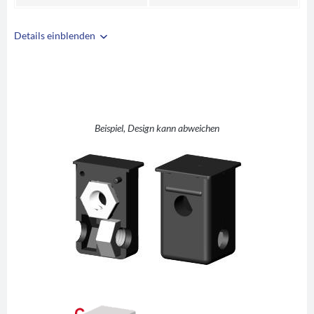
Details einblenden
i
A
30
B
30
C
1,25
D
M10
Beispiel, Design kann abweichen
E
15
F
33
G
43
H
1,5