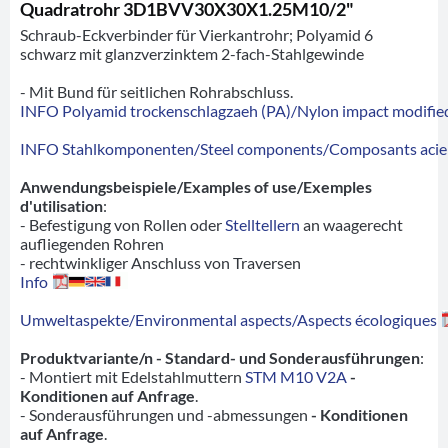
Quadratrohr 3D1BVV30X30X1.25M10/2"
Schraub-Eckverbinder für Vierkantrohr; Polyamid 6
schwarz mit glanzverzinktem 2-fach-Stahlgewinde
- Mit Bund für seitlichen Rohrabschluss.
INFO Polyamid trockenschlagzaeh (PA)/Nylon impact modified
INFO Stahlkomponenten/Steel components/Composants acie
Anwendungsbeispiele/Examples of use/Exemples
d'utilisation
:
- Befestigung von Rollen oder
Stelltellern
an waagerecht
aufliegenden Rohren
- rechtwinkliger Anschluss von Traversen
Info
Umweltaspekte/Environmental aspects/Aspects écologiques
Produktvariante/n - Standard- und Sonderausführungen
:
- Montiert mit Edelstahlmuttern
STM M10 V2A
-
Konditionen auf Anfrage
.
- Sonderausführungen und -abmessungen
- Konditionen
auf Anfrage
.