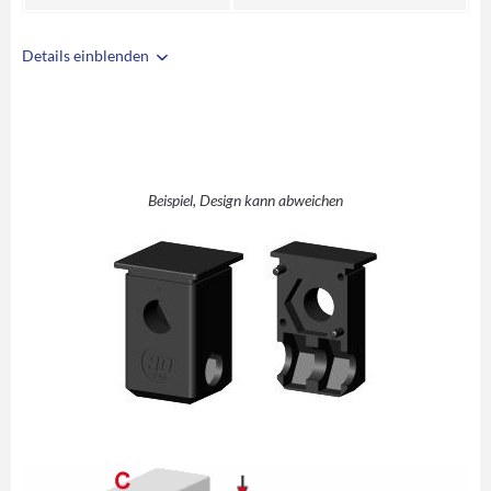
Details einblenden
i
A
30
B
30
C
2
D
SW17
Beispiel, Design kann abweichen
E
15
F
33
G
43
H
2