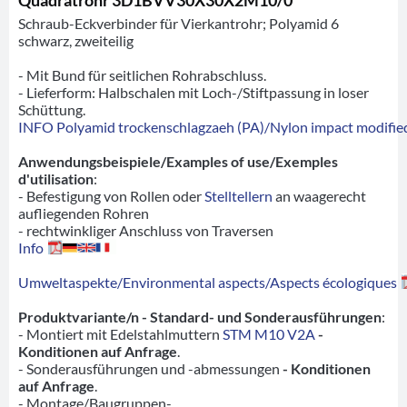
Schraub-Eckverbinder für Vierkantrohr; Polyamid 6
schwarz, zweiteilig
- Mit Bund für seitlichen Rohrabschluss.
- Lieferform: Halbschalen mit Loch-/Stiftpassung in loser
Schüttung.
INFO Polyamid trockenschlagzaeh (PA)/Nylon impact modified
Anwendungsbeispiele/Examples of use/Exemples
d'utilisation
:
- Befestigung von Rollen oder
Stelltellern
an waagerecht
aufliegenden Rohren
- rechtwinkliger Anschluss von Traversen
Info
Umweltaspekte/Environmental aspects/Aspects écologiques
Produktvariante/n - Standard- und Sonderausführungen
:
- Montiert mit Edelstahlmuttern
STM M10 V2A
-
Konditionen auf Anfrage
.
- Sonderausführungen und -abmessungen
- Konditionen
auf Anfrage
.
- Montage/Baugruppen-