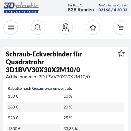
Ein Shop für
Telefonischer Kontakt
B2B Kunden
02166 / 4 30 33
Schraub-Eckverbinder für
Quadratrohr
3D1BVV30X30X2M10/0
Artikelnummer: 3D1BVV30X30X2M10/0
Rabatte nach
Gesamtwarenwert
ab:
130 €
10 %
260 €
20 %
520 €
25 %
1300 €
33,33 %