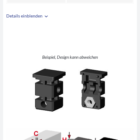
Details einblenden
i
A
30
B
30
C
2
D
M8
Beispiel, Design kann abweichen
E
15
F
33
G
41
H
3