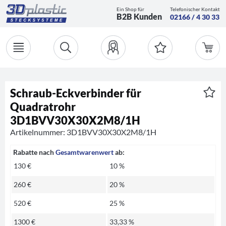
Ein Shop für
Telefonischer Kontakt
B2B Kunden
02166 / 4 30 33
Schraub-Eckverbinder für
Quadratrohr
3D1BVV30X30X2M8/1H
Artikelnummer: 3D1BVV30X30X2M8/1H
Rabatte nach
Gesamtwarenwert
ab:
130 €
10 %
260 €
20 %
520 €
25 %
1300 €
33,33 %