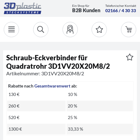
Ein Shop für
Telefonischer Kontakt
B2B Kunden
02166 / 4 30 33
Schraub-Eckverbinder für
Quadratrohr 3D1VV20X20M8/2
Artikelnummer: 3D1VV20X20M8/2
Rabatte nach
Gesamtwarenwert
ab:
130 €
10 %
260 €
20 %
520 €
25 %
1300 €
33,33 %