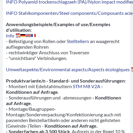
INFO Polyamid trockenschlagzaeh (PA)/Nylon impact modified
INFO Stahlkomponenten/Steel components/Composants acie
Anwendungsbeispiele/Examples of use/Exemples
d'utilisation
:
Info
- Befestigung von Rollen oder
Stelltellern
an waagerecht
aufliegenden Rohren
- rechtwinkliger Anschluss von Traversen
- "unsichtbare" Verbindungen.
Umweltaspekte/Environmental aspects/Aspects écologiques
Produktvariante/n - Standard- und Sonderausführungen
:
- Montiert mit Edelstahlmuttern
STM M8 V2A
-
Konditionen auf Anfrage
.
- Sonderausführungen und -abmessungen
- Konditionen
auf Anfrage
.
- Montage/Baugruppen-
Montage/Sonderverpackung/Konfektionierung auch mit
passenden Beistellartikeln oder anderen nicht gelisteten
(Gewinde-)Teilen -
Konditionen auf Anfrage.
- Sonderfarben ab 3.500 Stück
. Aufpreis in der Regel 10 %