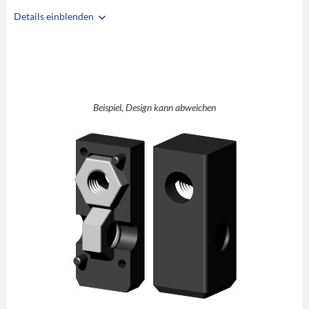
Details einblenden
i
A
20
B
20
C
1,5
D
M8
Beispiel, Design kann abweichen
E
10
F
27
G
42