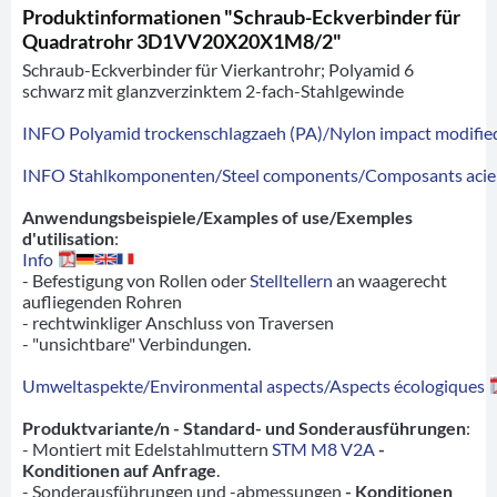
Produktinformationen "Schraub-Eckverbinder für
Quadratrohr 3D1VV20X20X1M8/2"
Schraub-Eckverbinder für Vierkantrohr; Polyamid 6
schwarz mit glanzverzinktem 2-fach-Stahlgewinde
INFO Polyamid trockenschlagzaeh (PA)/Nylon impact modified
INFO Stahlkomponenten/Steel components/Composants acie
Anwendungsbeispiele/Examples of use/Exemples
d'utilisation
:
Info
- Befestigung von Rollen oder
Stelltellern
an waagerecht
aufliegenden Rohren
- rechtwinkliger Anschluss von Traversen
- "unsichtbare" Verbindungen.
Umweltaspekte/Environmental aspects/Aspects écologiques
Produktvariante/n - Standard- und Sonderausführungen
:
- Montiert mit Edelstahlmuttern
STM M8 V2A
-
Konditionen auf Anfrage
.
- Sonderausführungen und -abmessungen
- Konditionen