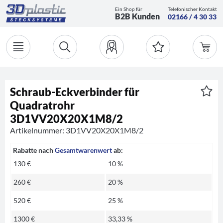
Ein Shop für
Telefonischer Kontakt
B2B Kunden
02166 / 4 30 33
Schraub-Eckverbinder für
Quadratrohr
3D1VV20X20X1M8/2
Artikelnummer: 3D1VV20X20X1M8/2
Rabatte nach
Gesamtwarenwert
ab:
130 €
10 %
260 €
20 %
520 €
25 %
1300 €
33,33 %