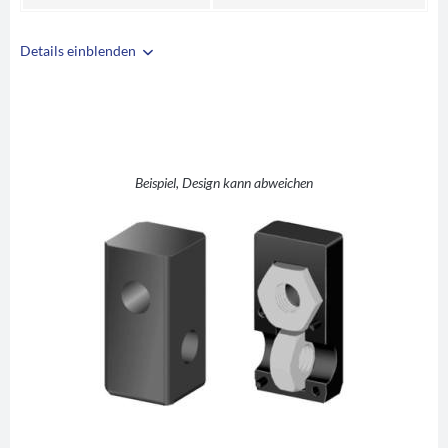
Details einblenden
i
A
20
B
20
C
1
D
M8
Beispiel, Design kann abweichen
E
10
F
27
G
42