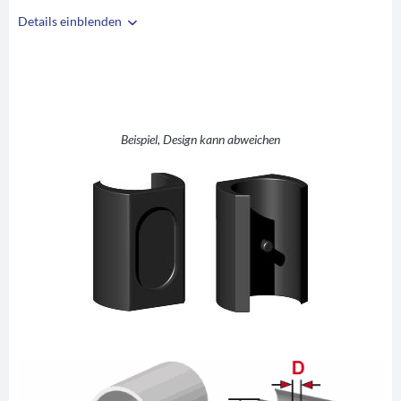
Details einblenden
i
A
21-22
B
30
C
4
D
5,6
Beispiel, Design kann abweichen
E
26,5
F
?