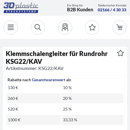
Ein Shop für
Telefonischer Kontakt
B2B Kunden
02166 / 4 30 33
Klemmschalengleiter für Rundrohr
KSG22/KAV
Artikelnummer: KSG22/KAV
Rabatte nach
Gesamtwarenwert
ab:
130 €
10 %
260 €
20 %
520 €
25 %
1300 €
33,33 %