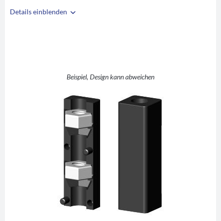
Details einblenden
i
A
15
B
15
C
1
D
M6
Beispiel, Design kann abweichen
E
12
F
32
G
42