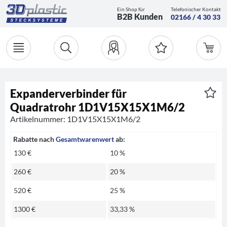
Ein Shop für
Telefonischer Kontakt
B2B Kunden
02166 / 4 30 33
Expanderverbinder für
Quadratrohr 1D1V15X15X1M6/2
Artikelnummer: 1D1V15X15X1M6/2
Rabatte nach
Gesamtwarenwert
ab:
130 €
10 %
260 €
20 %
520 €
25 %
1300 €
33,33 %