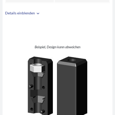
Details einblenden
i
A
20
B
20
C
1,5
D
M6
Beispiel, Design kann abweichen
E
12
F
32
G
42