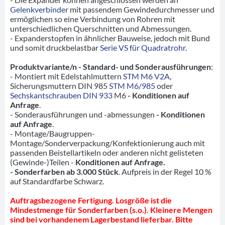
Gelenkverbinder
mit passendem Gewindedurchmesser und
ermöglichen so eine Verbindung von Rohren mit
unterschiedlichen Querschnitten und Abmessungen.
- Expanderstopfen in ähnlicher Bauweise, jedoch mit Bund
und somit druckbelastbar
Serie VS für Quadratrohr
.
Produktvariante/n - Standard- und Sonderausführungen
:
- Montiert mit Edelstahlmuttern
STM M6 V2A
,
Sicherungsmuttern DIN 985
STM M6/985
oder
Sechskantschrauben DIN 933
M6
- Konditionen auf
Anfrage
.
- Sonderausführungen und -abmessungen
- Konditionen
auf Anfrage
.
- Montage/Baugruppen-
Montage/Sonderverpackung/Konfektionierung auch mit
passenden Beistellartikeln oder anderen nicht gelisteten
(Gewinde-)Teilen -
Konditionen auf Anfrage.
- Sonderfarben ab 3.000 Stück
. Aufpreis in der Regel 10 %
auf Standardfarbe Schwarz.
Auftragsbezogene Fertigung. Losgröße ist die
Mindestmenge für Sonderfarben (s.o.). Kleinere Mengen
sind bei vorhandenem Lagerbestand lieferbar. Bitte