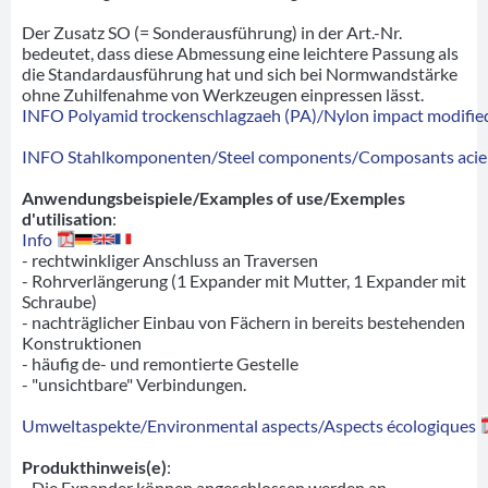
Der Zusatz SO (= Sonderausführung) in der Art.-Nr.
bedeutet, dass diese Abmessung eine leichtere Passung als
die Standardausführung hat und sich bei Normwandstärke
ohne Zuhilfenahme von Werkzeugen einpressen lässt.
INFO Polyamid trockenschlagzaeh (PA)/Nylon impact modified
INFO Stahlkomponenten/Steel components/Composants acie
Anwendungsbeispiele/Examples of use/Exemples
d'utilisation
:
Info
- rechtwinkliger Anschluss an Traversen
- Rohrverlängerung (1 Expander mit Mutter, 1 Expander mit
Schraube)
- nachträglicher Einbau von Fächern in bereits bestehenden
Konstruktionen
- häufig de- und remontierte Gestelle
- "unsichtbare" Verbindungen.
Umweltaspekte/Environmental aspects/Aspects écologiques
Produkthinweis(e)
:
- Die Expander können angeschlossen werden an