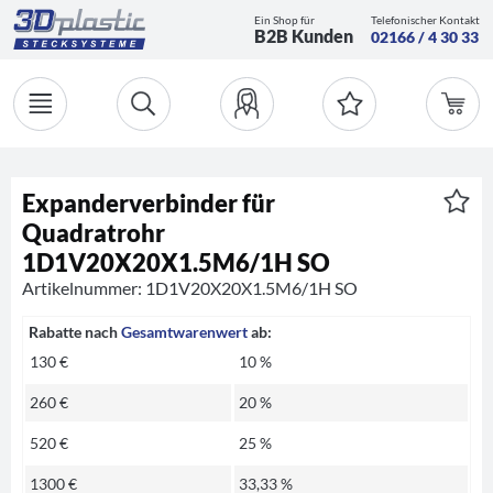
Ein Shop für
Telefonischer Kontakt
B2B Kunden
02166 / 4 30 33
Expanderverbinder für
Quadratrohr
1D1V20X20X1.5M6/1H SO
Artikelnummer: 1D1V20X20X1.5M6/1H SO
Rabatte nach
Gesamtwarenwert
ab:
130 €
10 %
260 €
20 %
520 €
25 %
1300 €
33,33 %