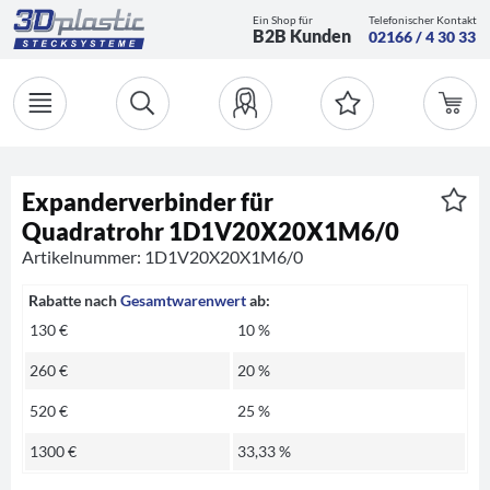
Ein Shop für
Telefonischer Kontakt
B2B Kunden
02166 / 4 30 33
Expanderverbinder für
Quadratrohr 1D1V20X20X1M6/0
Artikelnummer: 1D1V20X20X1M6/0
Rabatte nach
Gesamtwarenwert
ab:
130 €
10 %
260 €
20 %
520 €
25 %
1300 €
33,33 %