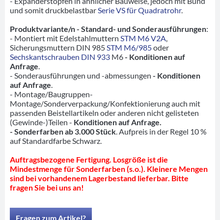
- Expanderstopfen in ähnlicher Bauweise, jedoch mit Bund
und somit druckbelastbar
Serie VS für Quadratrohr
.
Produktvariante/n - Standard- und Sonderausführungen
:
- Montiert mit Edelstahlmuttern
STM M6 V2A
,
Sicherungsmuttern DIN 985
STM M6/985
oder
Sechskantschrauben DIN 933
M6
- Konditionen auf
Anfrage
.
- Sonderausführungen und -abmessungen
- Konditionen
auf Anfrage
.
- Montage/Baugruppen-
Montage/Sonderverpackung/Konfektionierung auch mit
passenden Beistellartikeln oder anderen nicht gelisteten
(Gewinde-)Teilen -
Konditionen auf Anfrage.
- Sonderfarben ab 3.000 Stück
. Aufpreis in der Regel 10 %
auf Standardfarbe Schwarz.
Auftragsbezogene Fertigung. Losgröße ist die
Mindestmenge für Sonderfarben (s.o.). Kleinere Mengen
sind bei vorhandenem Lagerbestand lieferbar. Bitte
fragen Sie bei uns an!
Fragen zum Artikel?