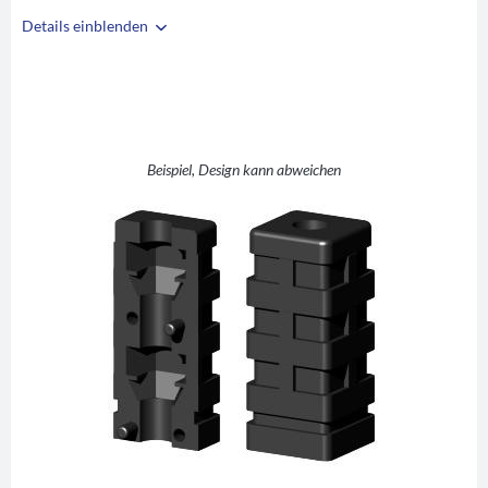
Details einblenden
i
A
20
B
20
C
1
D
SW10
Beispiel, Design kann abweichen
E
12
F
32
G
42