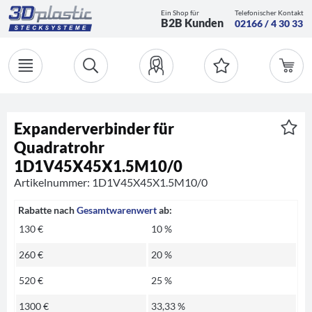
Ein Shop für
Telefonischer Kontakt
B2B Kunden
02166 / 4 30 33
Expanderverbinder für
Quadratrohr
1D1V45X45X1.5M10/0
Artikelnummer: 1D1V45X45X1.5M10/0
Rabatte nach
Gesamtwarenwert
ab:
130 €
10 %
260 €
20 %
520 €
25 %
1300 €
33,33 %