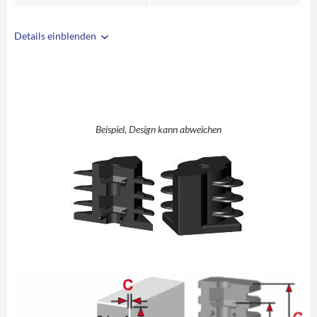
Details einblenden
i
A
45
B
45
C
1,5
D
SW17
Beispiel, Design kann abweichen
E
11
F
31
G
40