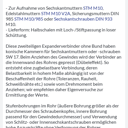
- Zur Aufnahme von Sechskantmuttern
STM M10
,
Edelstahlmuttern
STM M10 V2A
, Sicherungsmuttern DIN
985
STM M10/985
oder
Sechskantschrauben DIN 933
M10.
- Lieferform: Halbschalen mit Loch-/Stiftpassung in loser
Schüttung.
Diese zweiteiligen Expanderverbinder ohne Bund haben
konische Kammern für Sechskantmuttern oder -schrauben
SW 17. Beim Anziehen des Gewindes wird der Verbinder an
die Innenwand des Rohres gepresst (Dübeleffekt). So
entsteht eine zugbelastbare Verbindung, deren
Belastbarkeit in hohem Maße abhängig ist von der
Beschaffenheit der Rohre (Toleranzen, Rauheit,
Schweißnähte etc.) sowie vom Drehmoment beim
Anziehen; wir empfehlen daher Eigenversuche zur
Ermittlung der Werte.
Stufenbohrungen im Rohr (äußere Bohrung größer als der
Durchmesser des Schraubenkopfes, innere Bohrung
passend für den Gewindedurchmesser) und Verwendung
von Schlitz- oder Innensechskantschrauben ermöglichen
hohe Anzugskräfte ohne Verformung des Rohres.