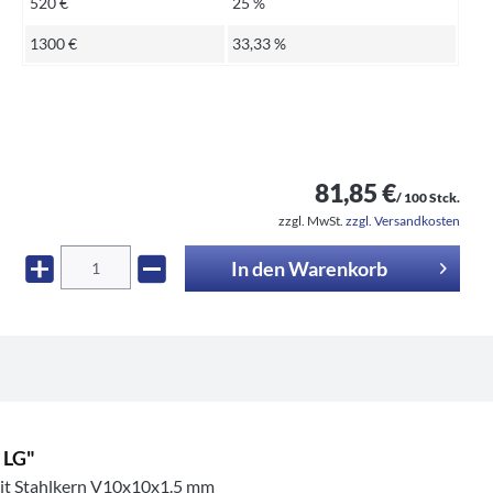
520 €
25 %
1300 €
33,33 %
81,85 €
/ 100 Stck.
zzgl. MwSt.
zzgl. Versandkosten
In den
Warenkorb
 LG"
mit Stahlkern V10x10x1.5 mm