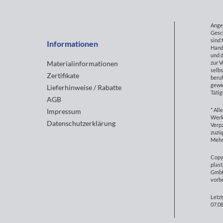
Ange
Gesc
sind 
Informationen
Hand
und d
zur 
Materialinformationen
selbs
Zertifikate
beruf
gewe
Lieferhinweise / Rabatte
Tätig
AGB
* All
Impressum
Werk
Datenschutzerklärung
Verp
zuzüg
Mehr
Copy
plast
GmbH
vorb
Letzt
07.08