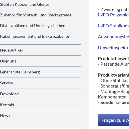
Stopfen Kappen und Gleiter
- Zweiteilig mit
INFO Polyamid 
Zubehör für Schraub- und Stecksysteme
INFO Stahlkom
Distanzhülsen und Unterlegscheiben
Kabelmanagement und Elektrozubehör
Anwendungsbeis
Umweltaspekte/
Neue Artikel
Produkthinwei
Über uns
- Passende Alu
Lebenshilfe Heinsberg
Produktvariant
- Ohne Stahlke
Service
- Sonderausfü
- Montage/Baug
Download
Komponenten 
- Sonderfarben
Kontakt
News
Fragen zum A