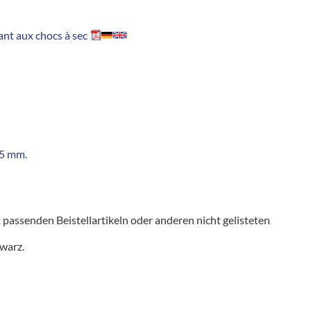
nt aux chocs à sec
,5 mm
.
senden Beistellartikeln oder anderen nicht gelisteten
hwarz.