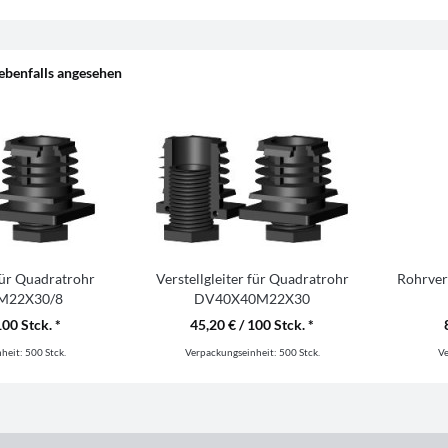
ebenfalls angesehen
 für Quadratrohr
Verstellgleiter für Quadratrohr
Rohrver
M22X30/8
DV40X40M22X30
100 Stck. *
45,20 € / 100 Stck. *
nheit:
500 Stck.
Verpackungseinheit:
500 Stck.
V