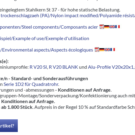
 eingelegtem Stahlkern St 37 - für hohe statische Belastung.
trockenschlagzaeh (PA)/Nylon impact modified/Polyamide résista
ponenten/Steel components/Composants acier
piel/Example of use/Exemple d'utilisation
Environmental aspects/Aspects écologiques
s(e)
:
miniumprofile:
R V20 SI
,
R V20 BLANK
und
Alu-Profile V20x20x1
e/n - Standard- und Sonderausführungen
rn
Serie 1D2 für Quadratrohr
.
hrungen und -abmessungen
- Konditionen auf Anfrage
.
ruppen-Montage/Sonderverpackung/Konfektionierung auch mit pas
-
Konditionen auf Anfrage.
 ab 1.800 Stück
. Aufpreis in der Regel 10 % auf Standardfarbe Sc
rtikel?