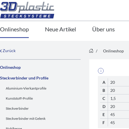
Onlineshop
Neue Artikel
Über uns
Zurück
/
Onlineshop
Onlineshop
i
Steckverbinder und Profile
A
20
Aluminium-Vierkantprofile
B
20
C
1,5
Kunststoff-Profile
D
20
Steckverbinder
E
45
Steckverbinder mit Gelenk
F
45
Stahlkerne