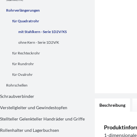
Rohrverlängerungen
für Quadratrohr
mit Stahlkern - Serie 1D2V/KS
ohne Kern - Serie 1D2V/K
für Rechteckrohr
für Rundrohr
für Ovalrohr
Rohrschellen
Schraubverbinder
Beschreibung
Verstellgleiter und Gewindestopfen
Stellteller Gelenkteller Handräder und Griffe
Produktinfor
Rollenhalter und Lagerbuchsen
1-dimensionale