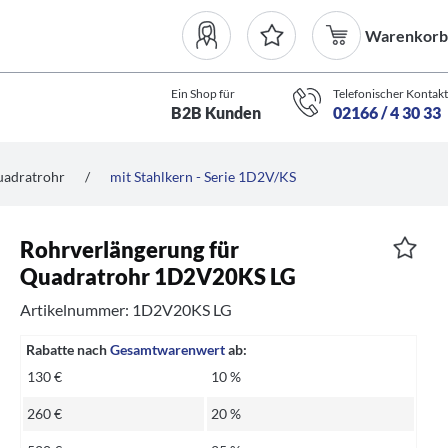
Warenkorb
Ein Shop für
Telefonischer Kontakt
B2B Kunden
02166 / 4 30 33
uadratrohr
/
mit Stahlkern - Serie 1D2V/KS
Rohrverlängerung für
Quadratrohr 1D2V20KS LG
Artikelnummer: 1D2V20KS LG
Rabatte nach
Gesamtwarenwert
ab:
130 €
10 %
260 €
20 %