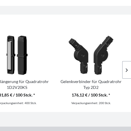
längerung für Quadratrohr
Gelenkverbinder für Quadratrohr
1D2V20KS
Typ 2D2
2D2V20K/M6/GELENK/180°
81,85 € / 100 Stck. *
176,12 € / 100 Stck. *
erpackungseinheit:
400 Stck.
Verpackungseinheit:
200 Stck.