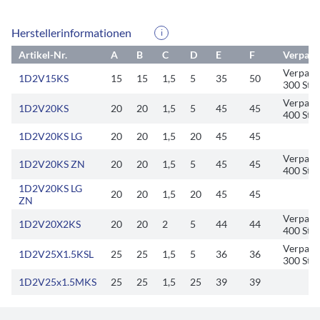
Herstellerinformationen
i
Artikel-Nr.
A
B
C
D
E
F
Verpack
Verpack
1D2V15KS
15
15
1,5
5
35
50
300 Stck
Verpack
1D2V20KS
20
20
1,5
5
45
45
400 Stck
1D2V20KS LG
20
20
1,5
20
45
45
Verpack
1D2V20KS ZN
20
20
1,5
5
45
45
400 Stck
1D2V20KS LG
20
20
1,5
20
45
45
ZN
Verpack
1D2V20X2KS
20
20
2
5
44
44
400 Stck
Verpack
1D2V25X1.5KSL
25
25
1,5
5
36
36
300 Stck
1D2V25x1.5MKS
25
25
1,5
25
39
39
1D2V25x1.5MKS
25
25
1,5
25
39
39
RAL7035