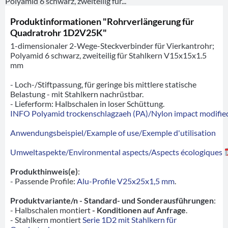
Polyamid 6 schwarz, zweiteilig für...
Produktinformationen "Rohrverlängerung für
Quadratrohr 1D2V25K"
1-dimensionaler 2-Wege-Steckverbinder für Vierkantrohr;
Polyamid 6 schwarz, zweiteilig für Stahlkern V15x15x1.5
mm
- Loch-/Stiftpassung, für geringe bis mittlere statische
Belastung - mit Stahlkern nachrüstbar.
- Lieferform: Halbschalen in loser Schüttung.
INFO Polyamid trockenschlagzaeh (PA)/Nylon impact modified
Anwendungsbeispiel/Example of use/Exemple d'utilisation
Umweltaspekte/Environmental aspects/Aspects écologiques
Produkthinweis(e)
:
- Passende Profile:
Alu-Profile V25x25x1,5 mm
.
Produktvariante/n - Standard- und Sonderausführungen
:
- Halbschalen montiert
- Konditionen auf Anfrage
.
- Stahlkern montiert
Serie 1D2 mit Stahlkern für