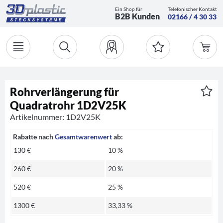
Ein Shop für
Telefonischer Kontakt
B2B Kunden
02166 / 4 30 33
Rohrverlängerung für
Quadratrohr 1D2V25K
Artikelnummer: 1D2V25K
Rabatte nach
Gesamtwarenwert
ab:
130 €
10 %
260 €
20 %
520 €
25 %
1300 €
33,33 %