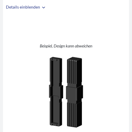
Details einblenden
i
A
25
B
25
C
1,5
D
25
Beispiel, Design kann abweichen
E
54
F
54