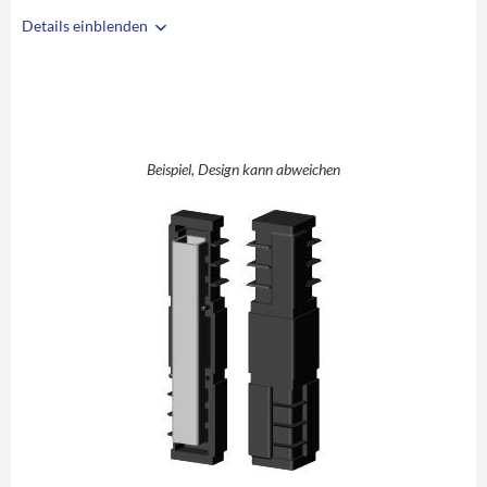
Details einblenden
i
A
30
B
30
C
1,5
D
-
Beispiel, Design kann abweichen
E
61
F
61