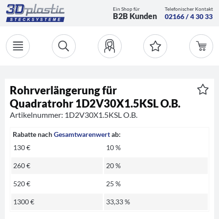
Ein Shop für
Telefonischer Kontakt
B2B Kunden
02166 / 4 30 33
Rohrverlängerung für
Quadratrohr 1D2V30X1.5KSL O.B.
Artikelnummer: 1D2V30X1.5KSL O.B.
Rabatte nach
Gesamtwarenwert
ab:
130 €
10 %
260 €
20 %
520 €
25 %
1300 €
33,33 %