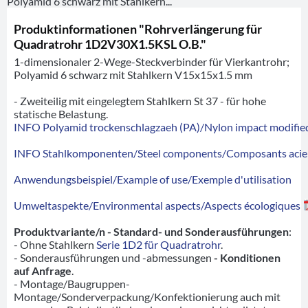
Polyamid 6 schwarz mit Stahlkern...
Produktinformationen "Rohrverlängerung für
Quadratrohr 1D2V30X1.5KSL O.B."
1-dimensionaler 2-Wege-Steckverbinder für Vierkantrohr;
Polyamid 6 schwarz mit Stahlkern V15x15x1.5 mm
- Zweiteilig mit eingelegtem Stahlkern St 37 - für hohe
statische Belastung.
INFO Polyamid trockenschlagzaeh (PA)/Nylon impact modified
INFO Stahlkomponenten/Steel components/Composants acie
Anwendungsbeispiel/Example of use/Exemple d'utilisation
Umweltaspekte/Environmental aspects/Aspects écologiques
Produktvariante/n - Standard- und Sonderausführungen
:
- Ohne Stahlkern
Serie 1D2 für Quadratrohr
.
- Sonderausführungen und -abmessungen
- Konditionen
auf Anfrage
.
- Montage/Baugruppen-
Montage/Sonderverpackung/Konfektionierung auch mit