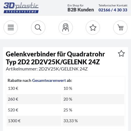
Ein Shop für
Telefonischer Kontakt
B2B Kunden
02166 / 4 30 33
Gelenkverbinder für Quadratrohr
Typ 2D2 2D2V25K/GELENK 24Z
Artikelnummer: 2D2V25K/GELENK 24Z
Rabatte nach
Gesamtwarenwert
ab:
130 €
10 %
260 €
20 %
520 €
25 %
1300 €
33,33 %