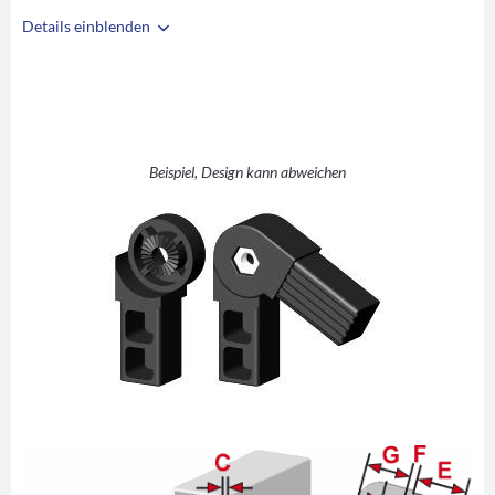
Details einblenden
i
A
25
B
25
C
1,5
D
45-195°
Beispiel, Design kann abweichen
E
38
F
5,5
G
35,25
H
17,65