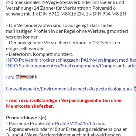
2-dimensionaler 2-Wege-Steckverbinder mit Gelenk und
Verzahnung (24 Zähne) für Vierkantrohr; Polyamid 6
schwarz mit 1 x DIN 6912 M8X16 ZN, 1 x DIN 934 M8 ZN
- Die Verbinderzapfen sind so ausgelegt, dass sie bei
maßhaltigen Profilen in der Regel ohne Werkzeug montiert
werden können.
- Der angegebene Verstellbereich kann in 15°-Schritten
eingestellt werden.
- Lieferform: Komplett montiert.
INFO Polyamid trockenschlagzaeh (PA)/Nylon impact modified
INFO Stahlkomponenten/Steel components/Composants acie
Info
Umweltaspekte/Environmental aspects/Aspects écologiques
- Auch in unvollständigen Verpackungseinheiten ohne
Mehrkosten lieferbar.
Produkthinweis(e)
:
- Passende Profile:
Alu-Profile V25x25x1,5 mm
.
- Expanderverbinder M8 zur Erzeugung dreidimensionaler
3- und 4-Wege-Steckverbinder auch mit abweichenden