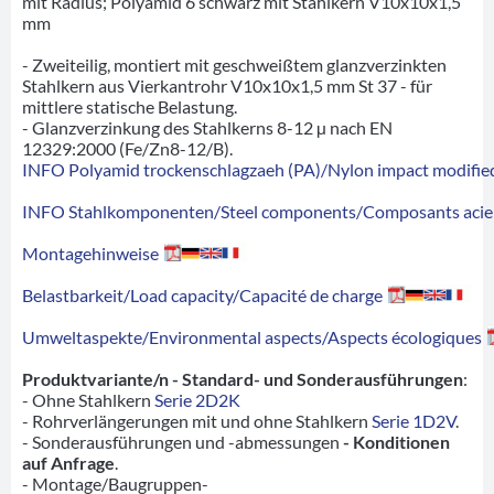
mit Radius; Polyamid 6 schwarz mit Stahlkern V10x10x1,5
mm
- Zweiteilig, montiert mit geschweißtem glanzverzinkten
Stahlkern aus Vierkantrohr V10x10x1,5 mm St 37 - für
mittlere statische Belastung.
- Glanzverzinkung des Stahlkerns 8-12 µ nach EN
12329:2000 (Fe/Zn8-12/B).
INFO Polyamid trockenschlagzaeh (PA)/Nylon impact modified
INFO Stahlkomponenten/Steel components/Composants acie
Montagehinweise
Belastbarkeit/Load capacity/Capacité de charge
Umweltaspekte/Environmental aspects/Aspects écologiques
Produktvariante/n - Standard- und Sonderausführungen
:
- Ohne Stahlkern
Serie 2D2K
- Rohrverlängerungen mit und ohne Stahlkern
Serie 1D2V
.
- Sonderausführungen und -abmessungen
- Konditionen
auf Anfrage
.
- Montage/Baugruppen-