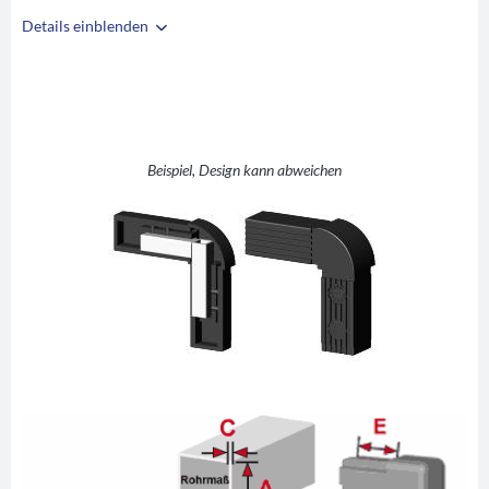
Details einblenden
i
A
25
B
25
C
2
D
L (rechter Winkel)
Beispiel, Design kann abweichen
E
54,3