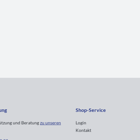
ung
Shop-Service
tützung und Beratung
zu unseren
Login
Kontakt