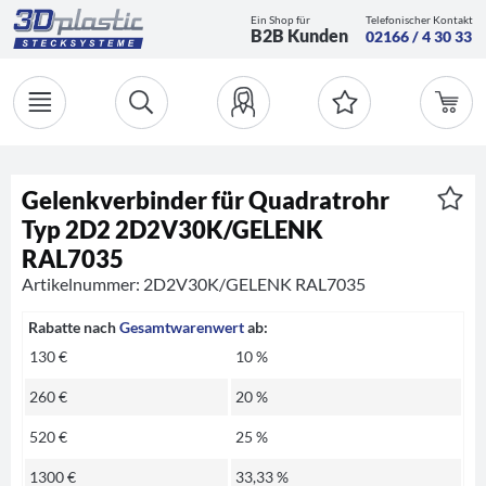
Ein Shop für
Telefonischer Kontakt
B2B Kunden
02166 / 4 30 33
Gelenkverbinder für Quadratrohr
Typ 2D2 2D2V30K/GELENK
RAL7035
Artikelnummer: 2D2V30K/GELENK RAL7035
Rabatte nach
Gesamtwarenwert
ab:
130 €
10 %
260 €
20 %
520 €
25 %
1300 €
33,33 %