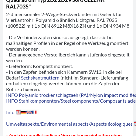
RAL7035"
2-dimensionaler 2-Wege-Steckverbinder mit Gelenk für
Vierkantrohr; Polyamid 6 ähnlich Lichtgrau RAL 7035
(100522) mit 1 x DIN 6912 M8X16 ZN und 1 x DIN 934 M8
- Die Verbinderzapfen sind so ausgelegt, dass sie bei
maßhaltigen Profilen in der Regel ohne Werkzeug montiert
werden können.
- Der angegebene Verstellbereich kann stufenlos eingestellt
werden.
- Lieferform: Komplett montiert.
- In den Zapfen befinden sich Kammern SW13, in die bei
Bedarf
Sechskantmuttern
(nicht im Standard-Lieferumfang
enthalten) eingelegt werden können, um die Zapfen im
Rohr zu fixieren.
INFO Polyamid trockenschlagzaeh (PA)/Nylon impact modified
INFO Stahlkomponenten/Steel components/Composants acie
Info
Umweltaspekte/Environmental aspects/Aspects écologiques
- Auch in unvollständigen Verpackungseinheiten ohne