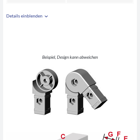
Details einblenden
i
A
30
B
30
C
2
D
45-200°
Beispiel, Design kann abweichen
E
42
F
3,5
G
42,5
H
21,25