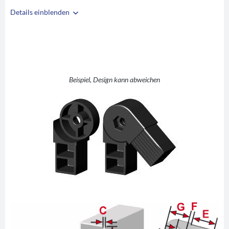
Details einblenden
i
A
35
B
35
C
2
D
45-200°
Beispiel, Design kann abweichen
E
41
F
5
G
50
H
25,5