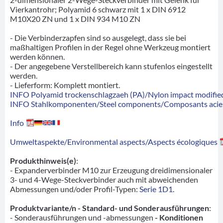
Vierkantrohr; Polyamid 6 schwarz mit 1 x DIN 6912
M10X20 ZN und 1 x DIN 934 M10 ZN
- Die Verbinderzapfen sind so ausgelegt, dass sie bei
maßhaltigen Profilen in der Regel ohne Werkzeug montiert
werden können.
- Der angegebene Verstellbereich kann stufenlos eingestellt
werden.
- Lieferform: Komplett montiert.
INFO Polyamid trockenschlagzaeh (PA)/Nylon impact modified
INFO Stahlkomponenten/Steel components/Composants acie
Info
Umweltaspekte/Environmental aspects/Aspects écologiques
Produkthinweis(e)
:
- Expanderverbinder M10 zur Erzeugung dreidimensionaler
3- und 4-Wege-Steckverbinder auch mit abweichenden
Abmessungen und/oder Profil-Typen:
Serie 1D1
.
Produktvariante/n - Standard- und Sonderausführungen
:
- Sonderausführungen und -abmessungen
- Konditionen