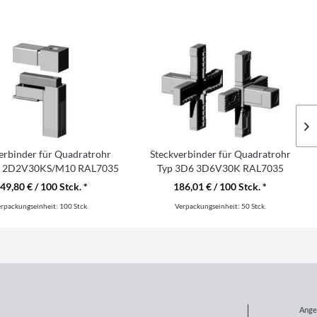
erbinder für Quadratrohr
Steckverbinder für Quadratrohr
2 2D2V30KS/M10 RAL7035
Typ 3D6 3D6V30K RAL7035
49,80 € / 100 Stck. *
186,01 € / 100 Stck. *
erpackungseinheit:
100 Stck.
Verpackungseinheit:
50 Stck.
Ange