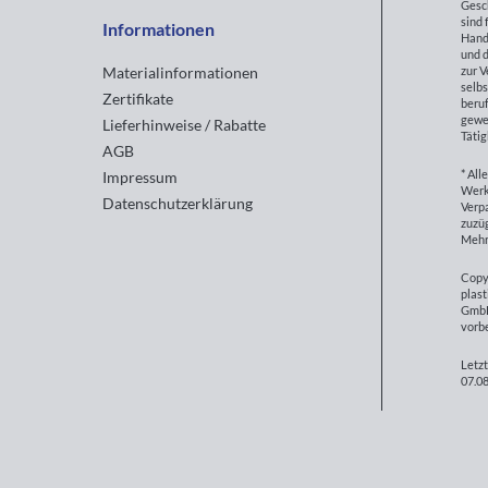
Gesc
sind 
Informationen
Hand
und d
zur 
Materialinformationen
selbs
Zertifikate
beruf
gewe
Lieferhinweise / Rabatte
Tätig
AGB
* All
Impressum
Werk
Datenschutzerklärung
Verp
zuzüg
Mehr
Copy
plast
GmbH
vorb
Letzt
07.08