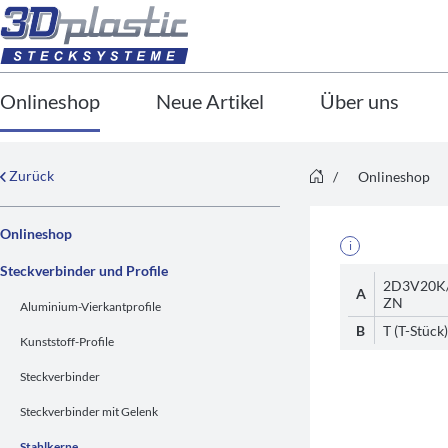
Onlineshop
Neue Artikel
Über uns
Zurück
/
Onlineshop
Onlineshop
i
Steckverbinder und Profile
2D3V20K
A
ZN
Aluminium-Vierkantprofile
B
T (T-Stück)
Kunststoff-Profile
Steckverbinder
Steckverbinder mit Gelenk
Stahlkerne