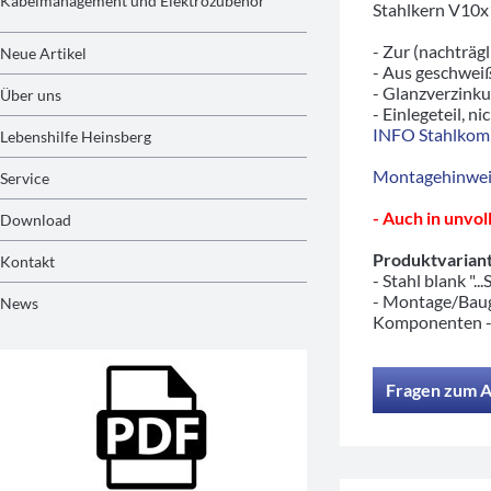
Kabelmanagement und Elektrozubehör
Stahlkern V10x
- Zur (nachträg
Neue Artikel
- Aus geschwei
- Glanzverzink
Über uns
- Einlegeteil, n
INFO Stahlkom
Lebenshilfe Heinsberg
Montagehinwei
Service
- Auch in unvo
Download
Produktvariant
Kontakt
- Stahl blank "...
- Montage/Baug
News
Komponenten 
Fragen zum A