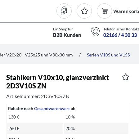
Warenkorb
Ein Shop für
Telefonischer Kontakt
B2B Kunden
02166 / 4 30 33
nder V20x20 - V25x25 und V30x30 mm
/
Serien V10S und V15S
Stahlkern V10x10, glanzverzinkt
2D3V10S ZN
Artikelnummer: 2D3V10S ZN
Rabatte nach
Gesamtwarenwert
ab:
130 €
10 %
260 €
20 %