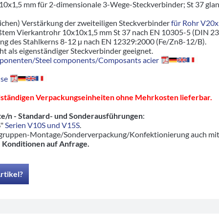
10x1,5 mm für 2-dimensionale 3-Wege-Steckverbinder; St 37 glan
lichen) Verstärkung der zweiteiligen Steckverbinder
für Rohr V20
ßtem Vierkantrohr 10x10x1,5 mm St 37 nach EN 10305-5 (DIN 23
ung des Stahlkerns 8-12 µ nach EN 12329:2000 (Fe/Zn8-12/B).
icht als eigenständiger Steckverbinder geeignet.
ponenten/Steel components/Composants acier
se
llständigen Verpackungseinheiten ohne Mehrkosten lieferbar.
e/n - Standard- und Sonderausführungen
:
S"
Serien V10S und V15S
.
ruppen-Montage/Sonderverpackung/Konfektionierung auch mit pas
-
Konditionen auf Anfrage.
rtikel?