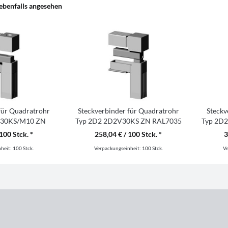
ebenfalls angesehen
für Quadratrohr
Steckverbinder für Quadratrohr
Steckv
V30KS/M10 ZN
Typ 2D2 2D2V30KS ZN RAL7035
Typ 2D
7035
100 Stck. *
258,04 € / 100 Stck. *
3
nheit:
100 Stck.
Verpackungseinheit:
100 Stck.
V