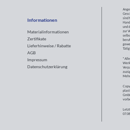
Ange
Gesc
sind 
Informationen
Hand
und d
zur 
Materialinformationen
selbs
Zertifikate
beruf
gewe
Lieferhinweise / Rabatte
Tätig
AGB
* All
Impressum
Werk
Datenschutzerklärung
Verp
zuzüg
Mehr
Copy
plast
GmbH
vorb
Letzt
07.08