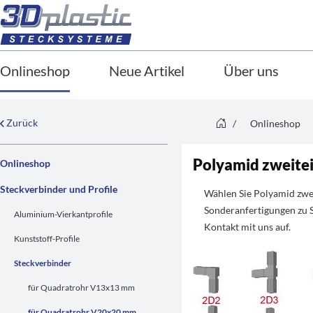
Onlineshop
Neue Artikel
Über uns
Zurück
/
Onlineshop
Polyamid zweitei
Onlineshop
Steckverbinder und Profile
Wählen Sie Polyamid zwei
Sonderanfertigungen zu 
Aluminium-Vierkantprofile
Kontakt mit uns auf.
Kunststoff-Profile
Steckverbinder
für Quadratrohr V13x13 mm
für Quadratrohr V20x20 mm