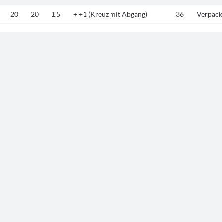
20
20
1,5
+ +1 (Kreuz mit Abgang)
36
Verpack
20
20
1,5
Stern
36
Verpack