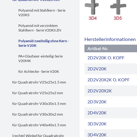
Polyamid mit Stahlkern - Serie
V20KS
Polyamid mit verzinktem
Stahlkern - Serie V20KS ZN
Herstellerinformationen
Polyamid zweiteilig ohne Kern -
Serie V20K
Artikel-Nr.
PA+Glasfaser-einteilig-Serie
2D2V20K O. KOPF
V20MK
2D2V20K
für Achtecke - Serie V20K
2D2V20X2K O. KOPF
für Quadratrohr V25x25x1.5 mm
2D2V20X2K
für Quadratrohr V25x25x2 mm
2D3V20K
für Quadratrohr V30x30x1.5 mm
2D4V20K
für Quadratrohr V30x30x2 mm
3D3V20K
für Quadratrohr V40x40x1.5 mm
3D4V20K
(rechte) Winkel für Quadratrohr