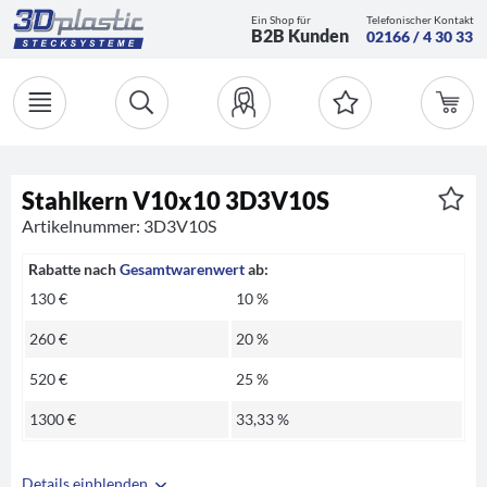
Ein Shop für
Telefonischer Kontakt
B2B Kunden
02166 / 4 30 33
Stahlkern V10x10 3D3V10S
Artikelnummer: 3D3V10S
Rabatte nach
Gesamtwarenwert
ab:
130 €
10 %
260 €
20 %
520 €
25 %
1300 €
33,33 %
Details einblenden