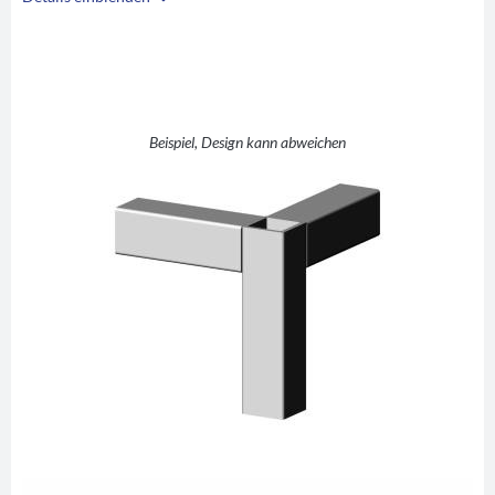
i
A
3D3V20K/KS
L +1 (Winkel mit
B
Abgang)
Beispiel, Design kann abweichen