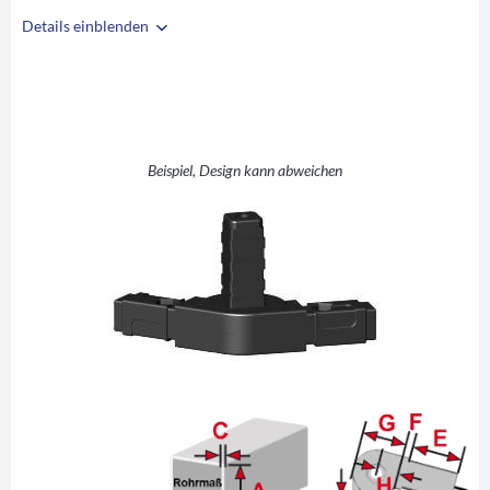
Details einblenden
i
A
20
B
20
C
1,5
D
0-190°
Beispiel, Design kann abweichen
E
42
F
5
G
40
H
20