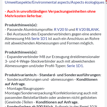
Umweltaspekte/Environmental aspects/Aspects écologiques
- Auch in unvollständigen Verpackungseinheiten ohne
Mehrkosten lieferbar.
Produkthinweis(e)
:
- Passende Aluminiumprofile:
R V20 SI
und
R V20 BLANK
.
- Bei Austausch des Expanderverbinders gegen eine andere
Abmessung M6
Serie 1D1
ist auch ein Anschluss an Rohre
mit abweichenden Abmessungen und Formen möglich.
Produkthinweis(e)
:
- Expanderverbinder M8 zur Erzeugung dreidimensionaler
3- und 4-Wege-Steckverbinder auch mit abweichenden
Abmessungen und/oder Profil-Typen:
Serie 1D1
.
Produktvariante/n - Standard- und Sonderausführungen
:
- Sonderausführungen und -abmessungen
- Konditionen
auf Anfrage
.
- Montage/Baugruppen-
Montage/Sonderverpackung/Konfektionierung auch mit
passenden Beistellartikeln oder anderen nicht gelisteten
(Gewinde-)Teilen -
Konditionen auf Anfrage.
- Sonderfarben ab 500 Stück
. Aufpreis in der Regel 10 %