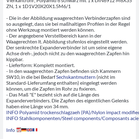
Vierkantrohr; Polyamid 6 schwarz mit 1 x DIN6912 M6X35
ZN, 1 x 1D1V20X20X1.5M6/1
- Die in der Abbildung waagerechten Verbinderzapfen sind
so ausgelegt, dass sie bei maßhaltigen Profilen in der Regel
ohne Werkzeug montiert werden können.
- Der angegebene Verstellbereich kann in der
Waagerechten lt. Abbildung stufenlos eingestellt werden.
Der senkrechte Expanderverbinder ist um seine eigene
Achse dreh-, jedoch nicht zu den waagerechten Zapfen hin
kippbar.
- Lieferform: Komplett montiert.
- In den waagerechten Zapfen befinden sich Kammern
SW10, in die bei Bedarf
Sechskantmuttern
(nicht im
Standard-Lieferumfang enthalten) eingelegt werden
können, um die Zapfen im Rohr zu fixieren.
- Das Maß "E" bezieht sich auf die Länge des
Expanderverbinders. Die Zapfen des eigentlichen Gelenks
haben eine Länge von 34 mm.
INFO Polyamid trockenschlagzaeh (PA)/Nylon impact modified
INFO Stahlkomponenten/Steel components/Composants acie
Info