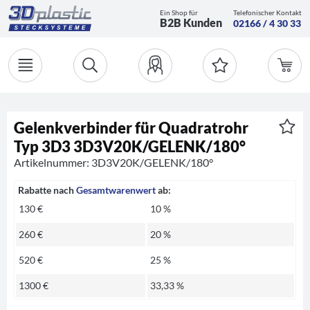
Ein Shop für
Telefonischer Kontakt
B2B Kunden
02166 / 4 30 33
Gelenkverbinder für Quadratrohr
Typ 3D3 3D3V20K/GELENK/180°
Artikelnummer: 3D3V20K/GELENK/180°
Rabatte nach
Gesamtwarenwert
ab:
130 €
10 %
260 €
20 %
520 €
25 %
1300 €
33,33 %